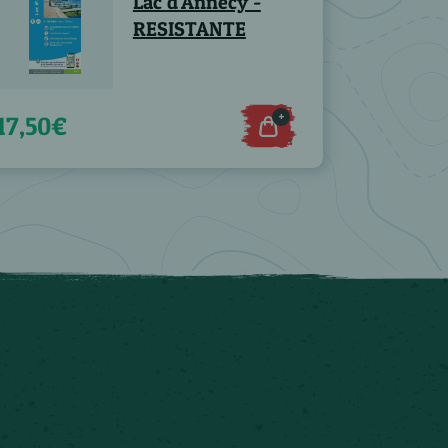
Lac d'Annecy -
RESISTANTE
+
17,50€