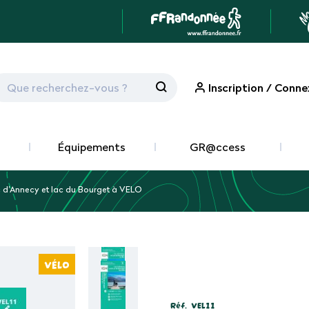
Inscription / Conne
Équipements
GR@ccess
 d'Annecy et lac du Bourget à VELO
VÉLO
Réf.
VEL11