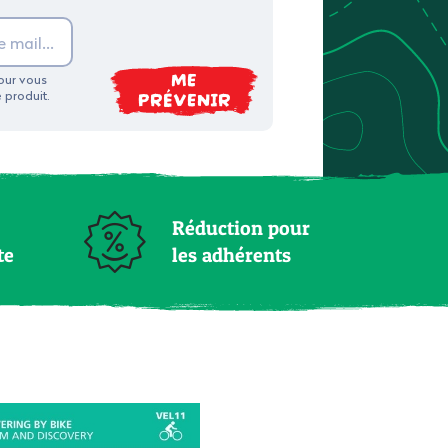
ME
pour vous
PRÉVENIR
e produit.
Réduction pour
te
les adhérents