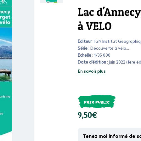
Lac d'Annecy
à VELO
Editeur
: IGN Institut Géographi
Série
: Découverte à vélo
Echelle
: 1/35 000
Date d'édition
: juin 2022 (1ère éd
En savoir plus
PRIX PUBLIC
9,50€
Tenez moi informé de s