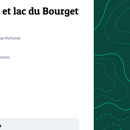
 et lac du Bourget
que National
ition)
a