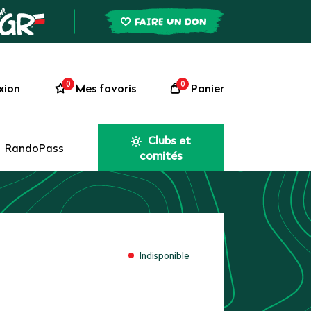
FAIRE UN DON
0
0
xion
Mes favoris
Panier
Clubs et
RandoPass
comités
Indisponible