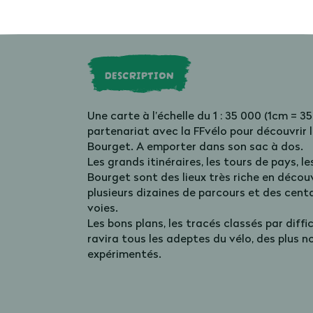
DESCRIPTION
Une carte à l’échelle du 1 : 35 000 (1cm = 3
partenariat avec la FFvélo pour découvrir 
Bourget. A emporter dans son sac à dos.
Les grands itinéraires, les tours de pays, l
Bourget sont des lieux très riche en décou
plusieurs dizaines de parcours et des cent
voies.
Les bons plans, les tracés classés par diffi
ravira tous les adeptes du vélo, des plus n
expérimentés.