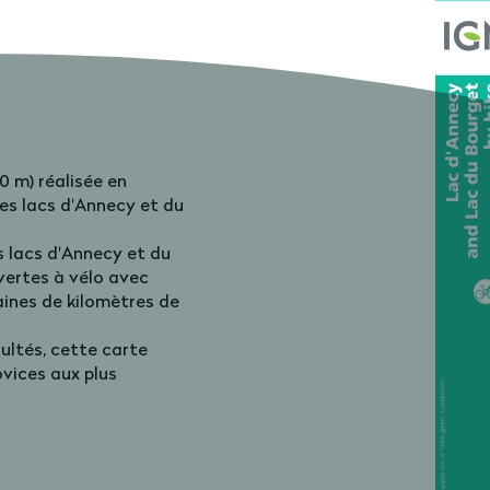
50 m) réalisée en
les lacs d'Annecy et du
es lacs d'Annecy et du
vertes à vélo avec
aines de kilomètres de
cultés, cette carte
ovices aux plus