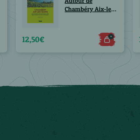
Autour de
Chambéry Aix-les-
Bains
+
12,50€