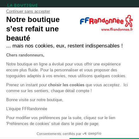
LA BOUTIQUE
Continuer sans accepter
Qui sommes-nous ?
Notre boutique
Comment devenir adhérent ?
s’est refait une
Mentions légales
beauté
CGV et politique de confidentialité
... mais nos cookies, eux, restent indispensables !
Cookies
Chers randonneurs,
Notre boutique en ligne a évolué pour vous offrir une expérience
LA FÉDÉRATION
encore plus fluide. Pour la personnaliser et vous proposer des
topoguides adaptés à vos envies, nous utilisons quelques cookies.
FFRandonnée
Prenez un instant pour
choisir les cookies
que vous acceptez. Ici
comme sur les sentiers, chaque détail compte !
Mon GR
Bonne visite sur notre boutique,
Faire un don
L'équipe FFRandonnée
Bénévoles
Pour modifier vos préférences par la suite, cliquez sur le lien
Formation
'Préférences de cookies' situé dans le pied de page.
Consentements certifiés par
Copyright © 2026 Fédération Française de la Randonnée Pédestre.