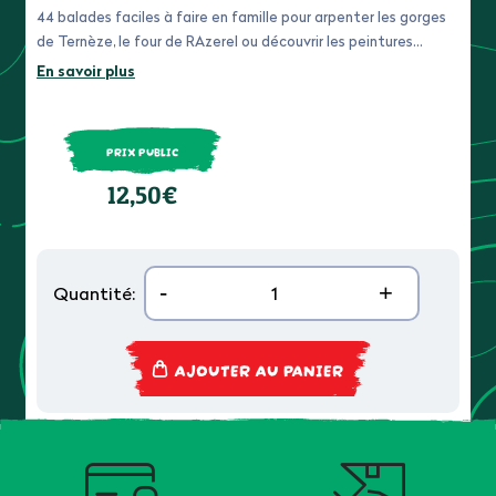
44 balades faciles à faire en famille pour arpenter les gorges
de Ternèze, le four de RAzerel ou découvrir les peintures
rupestres du Peney
En savoir plus
PRIX PUBLIC
12,50€
-
+
Quantité:
AJOUTER AU PANIER