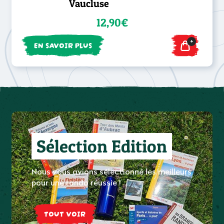
Vaucluse
12,90€
+
EN SAVOIR PLUS
Sélection Edition
Nous vous avions sélectionné les meilleurs
pour une rando réussie !
TOUT VOIR