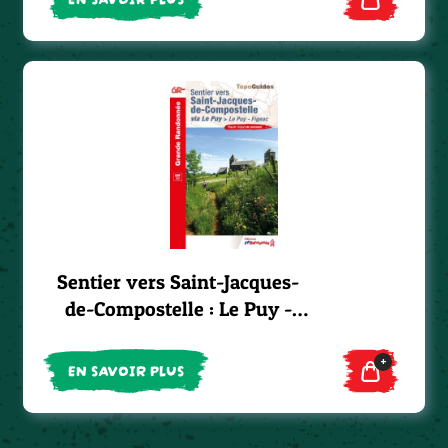
Sentier vers Saint-Jacques-
de-Compostelle : Le Puy -
Figeac - GR®65
+
EN SAVOIR PLUS