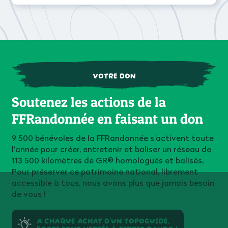
VOTRE DON
Soutenez les actions de la
FFRandonnée en faisant un don
9 500 bénévoles de la FFRandonnée s’activent toute
l’année pour créer, entretenir et baliser un réseau de
113 500 kilomètres de GR® homologués et balisés.
Pour préserver ce patrimoine national, librement
accessible à tous, nous avons plus que jamais besoin
de vous !
A CHAQUE ACHAT D'UN TOPOGUIDE,