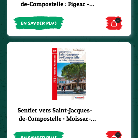
de-Compostelle : Figeac -
Moissac - GR®65
+
EN SAVOIR PLUS
Sentier vers Saint-Jacques-
de-Compostelle : Moissac-
Roncevaux - GR®65
+
EN SAVOIR PLUS