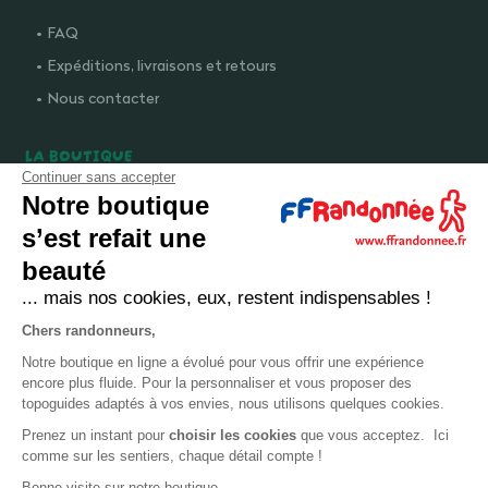
FAQ
Expéditions, livraisons et retours
Nous contacter
LA BOUTIQUE
Continuer sans accepter
Qui sommes-nous ?
Notre boutique
Comment devenir adhérent ?
s’est refait une
Mentions légales
beauté
CGV et politique de confidentialité
... mais nos cookies, eux, restent indispensables !
Cookies
Chers randonneurs,
Notre boutique en ligne a évolué pour vous offrir une expérience
LA FÉDÉRATION
encore plus fluide. Pour la personnaliser et vous proposer des
topoguides adaptés à vos envies, nous utilisons quelques cookies.
FFRandonnée
Prenez un instant pour
choisir les cookies
que vous acceptez. Ici
comme sur les sentiers, chaque détail compte !
Mon GR
Bonne visite sur notre boutique,