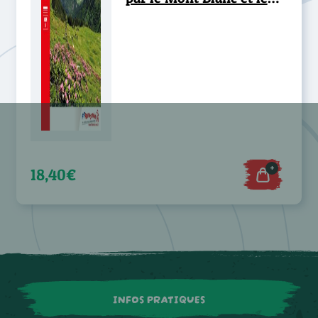
Beaufortain - GR®5
+
18,40€
INFOS PRATIQUES