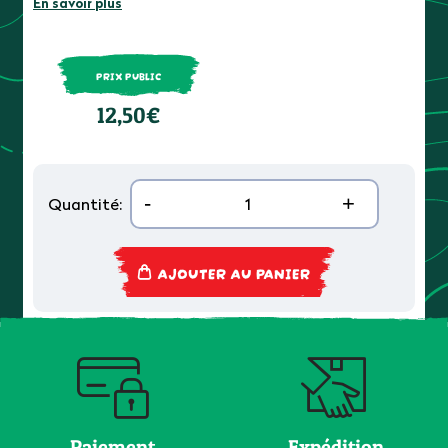
En savoir plus
PRIX PUBLIC
12,50€
-
+
Quantité:
AJOUTER AU PANIER
Paiement
Expédition