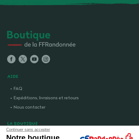
AIDE
FAQ
Expéditions, livraisons et retours
Nous contacter
LA BOUTIQUE
Continuer sans accepter
Qui sommes-nous ?
Notre boutique