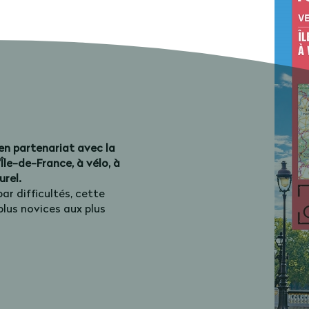
e en partenariat avec la
le-de-France, à vélo, à
urel.
ar difficultés, cette
plus novices aux plus