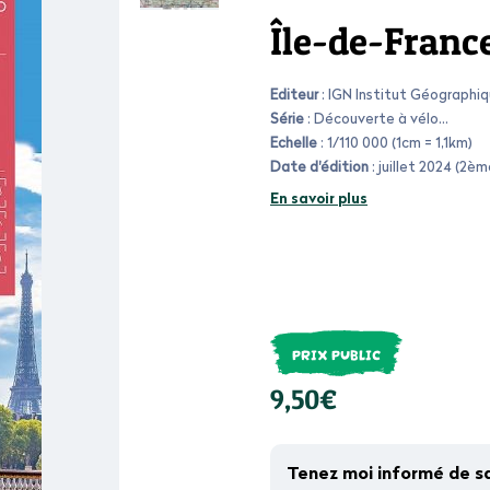
Île-de-Franc
Editeur
: IGN Institut Géographi
Série
: Découverte à vélo
Echelle
: 1/110 000 (1cm = 1,1km)
Date d'édition
: juillet 2024 (2èm
En savoir plus
PRIX PUBLIC
9,50€
Tenez moi informé de s