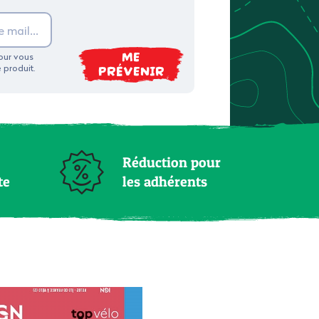
ME
pour vous
PRÉVENIR
e produit.
Réduction pour
te
les adhérents