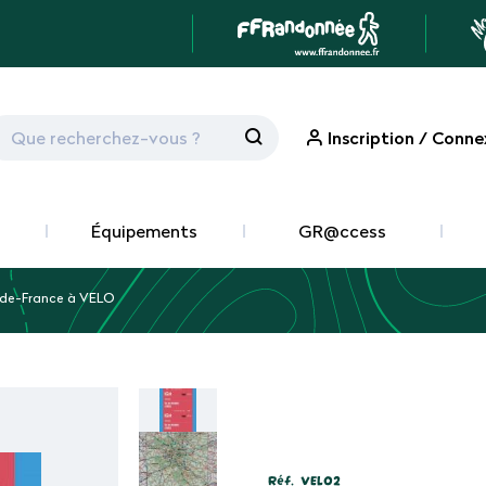
Inscription / Conne
Équipements
GR@ccess
-de-France à VELO
Réf.
VEL02