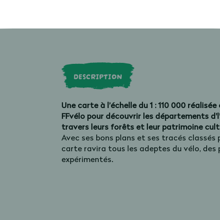
DESCRIPTION
Une carte à l’échelle du 1 : 110 000 réalisé
FFvélo pour découvrir les départements d'l’Î
travers leurs forêts et leur patrimoine cult
Avec ses bons plans et ses tracés classés p
carte ravira tous les adeptes du vélo, des 
expérimentés.