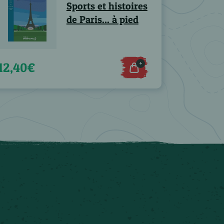
Sports et histoires
de Paris... à pied
+
12,40€