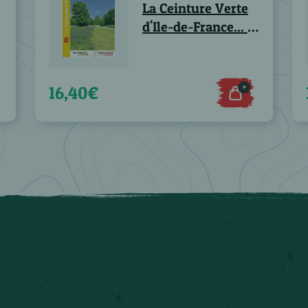
La Ceinture Verte
d'Ile-de-France... à
pied®
+
16,40€