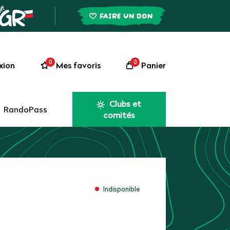
FAIRE UN DON
0
0
xion
Mes favoris
Panier
Clubs et
RandoPass
comités
Indisponible