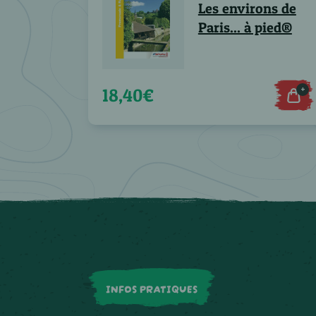
Les environs de
Paris... à pied®
+
18,40€
INFOS PRATIQUES