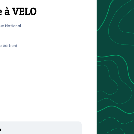
e à VELO
que National
e édition)
a