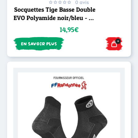
0 avis
Socquettes Tige Basse Double
EVO Polyamide noir/bleu - BV
Sport
14,95€
+
EN SAVOIR PLUS