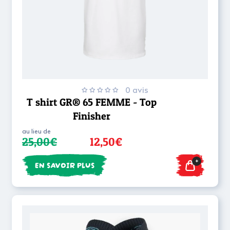
0 avis
T shirt GR® 65 FEMME - Top
Finisher
au lieu de
25,00€
12,50€
+
EN SAVOIR PLUS