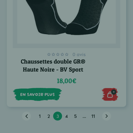
0 avis
Chaussettes double GR®
Haute Noire - BV Sport
18,00€
+
EN SAVOIR PLUS
1
2
3
4
5
...
11