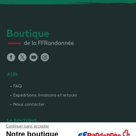
AIDE
FAQ
Expéditions, livraisons et retours
Nous contacter
LA BOUTIQUE
Continuer sans accepter
Qui sommes-nous ?
Notre boutique