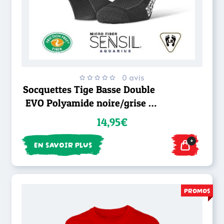
0 avis
Socquettes Tige Basse Double
EVO Polyamide noire/grise -
BV Sport
14,95€
+
EN SAVOIR PLUS
PROMOS