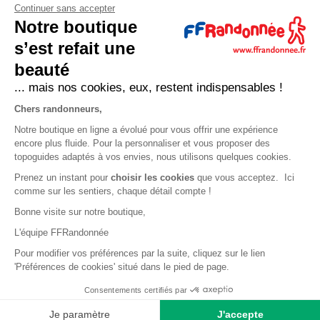
Continuer sans accepter
Qui sommes-nous ?
Notre boutique
Comment devenir adhérent ?
s’est refait une
Mentions légales
beauté
CGV et politique de confidentialité
... mais nos cookies, eux, restent indispensables !
Cookies
Chers randonneurs,
Notre boutique en ligne a évolué pour vous offrir une expérience
LA FÉDÉRATION
encore plus fluide. Pour la personnaliser et vous proposer des
topoguides adaptés à vos envies, nous utilisons quelques cookies.
FFRandonnée
Prenez un instant pour
choisir les cookies
que vous acceptez. Ici
comme sur les sentiers, chaque détail compte !
Mon GR
Bonne visite sur notre boutique,
Faire un don
L'équipe FFRandonnée
Bénévoles
Pour modifier vos préférences par la suite, cliquez sur le lien
Formation
'Préférences de cookies' situé dans le pied de page.
Consentements certifiés par
Copyright © 2026 Fédération Française de la Randonnée Pédestre.
Tous droits réservés.
Powered by nopCommerce
Je paramètre
J'accepte