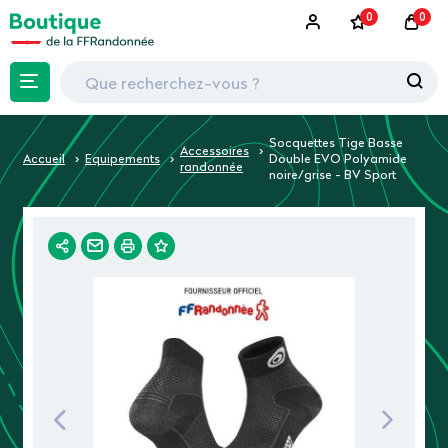
0
0
Socquettes Tige Basse
Accessoires
Accueil
Equipements
Double EVO Polyamide
randonnée
noire/grise - BV Sport