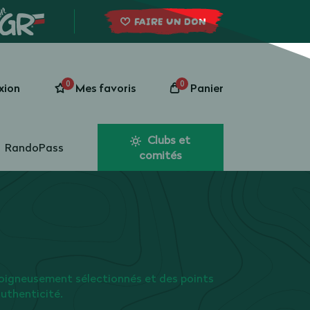
FAIRE UN DON
0
0
xion
Mes favoris
Panier
Clubs et
RandoPass
comités
oigneusement sélectionnés et des points
authenticité.