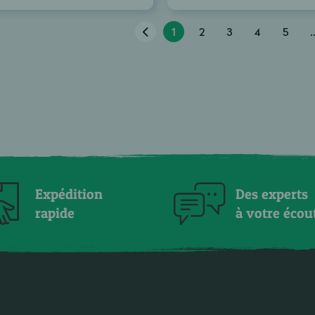
1
2
3
4
5
.
Expédition
Des experts
rapide
à votre écou