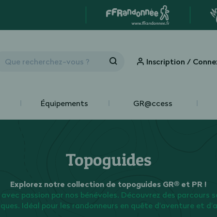
Inscription / Conne
Équipements
GR@ccess
Topoguides
Explorez notre collection de topoguides GR® et PR !
 avec passion par nos bénévoles. Découvrez des parcours s
iques. Idéal pour les randonneurs en quête d'aventure et d'