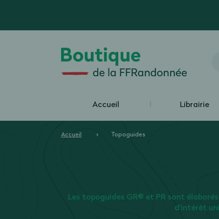
Accueil
Librairie
Accueil
Topoguides
Les topoguides GR® et PR sont élaborés
d'intérêt un