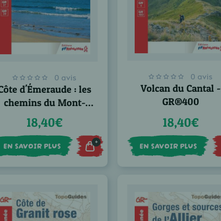
0 avis
0 avis
Volcan du Cantal -
Côte d'Émeraude : les
GR®400
chemins du Mont-
Saint-Michel - GR®34
18,40€
18,40€
+
EN SAVOIR PLUS
EN SAVOIR PLUS