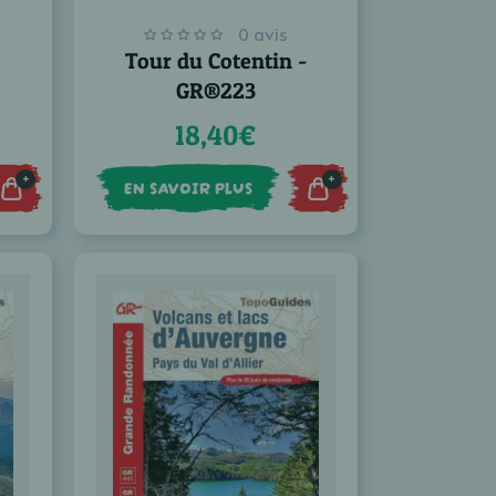
0 avis
Tour du Cotentin -
GR®223
18,40€
+
+
EN SAVOIR PLUS