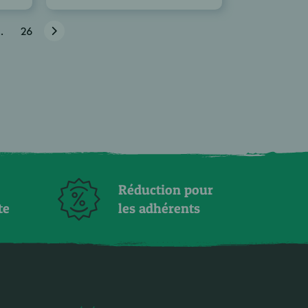
..
26
Réduction pour
te
les adhérents