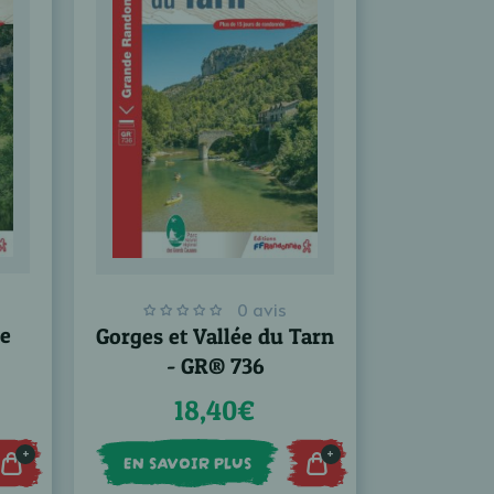
0 avis
de
Gorges et Vallée du Tarn
- GR® 736
18,40€
+
+
EN SAVOIR PLUS