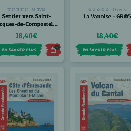
0 avis
0 avis
Sentier vers Saint-
La Vanoise - GR®5
acques-de-Compostelle
 Arles - Toulouse - GR®
18,40€
18,40€
653
+
EN SAVOIR PLUS
EN SAVOIR PLUS