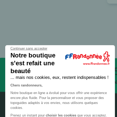
32 - Gers
GR® 56
GR® 58
33 - Gironde
GR® 59
34 - Hérault
GR® 5E
35 - Ille-et-Vilaine
GR® 6
36 - Indre
GR® 61
Continuer sans accepter
37 - Indre-et-Loire
GR® 62
Notre boutique
38 - Isère
GR® 63
s’est refait une
beauté
39 - Jura
GR® 65
Paiement
... mais nos cookies, eux, restent indispensables !
sécurisé
GR® 651
40 - Landes
Chers randonneurs,
GR® 652
41 - Loir-et-Cher
Notre boutique en ligne a évolué pour vous offrir une expérience
GR® 653
encore plus fluide. Pour la personnaliser et vous proposer des
42 - Loire
topoguides adaptés à vos envies, nous utilisons quelques
GR® 653D
cookies.
43 - Haute-Loire
GR® 654
Prenez un instant pour
choisir les cookies
que vous acceptez.