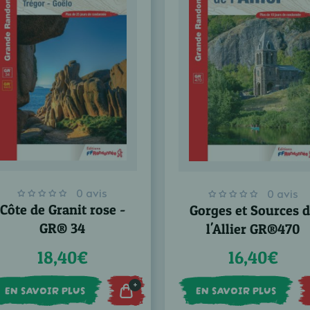
0 avis
0 avis
Côte de Granit rose -
Gorges et Sources 
GR® 34
l'Allier GR®470
18,40€
16,40€
+
EN SAVOIR PLUS
EN SAVOIR PLUS