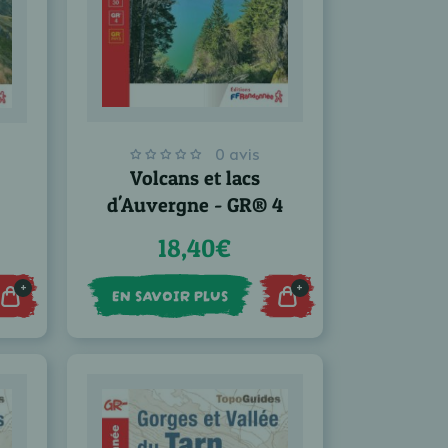
0 avis
Volcans et lacs
d'Auvergne - GR® 4
18,40€
+
+
EN SAVOIR PLUS