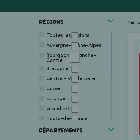
RÉGIONS
Trier 
Toutes les régions
Auvergne-Rhône-Alpes
Bourgogne-Franche-
Comté
Bretagne
Centre - Val de Loire
Corse
Etranger
Grand Est
Hauts-de-France
Île-de-France
DÉPARTEMENTS
Normandie