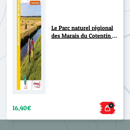
Le Parc naturel régional
des Marais du Cotentin et
du Bessin... à pied®
+
16,40€