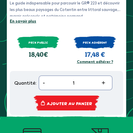
Le guide indispensable pour parcourir le GR® 223 et découvrir
les plus beaux paysages du Cotentin entre littoral sauvage,
marais préservés et patrimoine normand.
En savoir plus
PRIX PUBLIC
PRIX ADHÉRENT
18,40€
17,48 €
Comment adhérer ?
-
+
Quantité:
AJOUTER AU PANIER