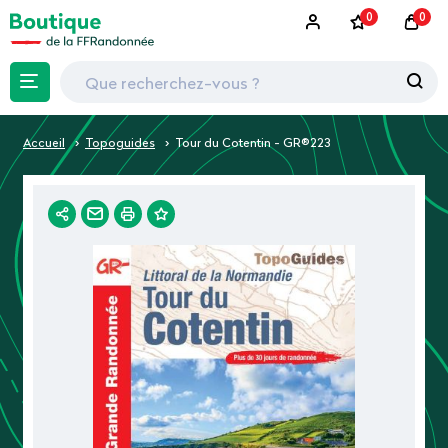
0
0
Accueil
Topoguides
Tour du Cotentin - GR®223