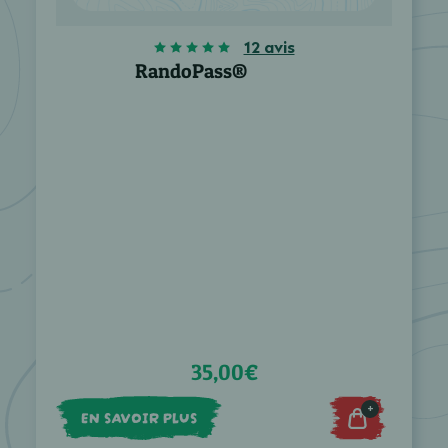
12 avis
RandoPass®
35,00€
+
EN SAVOIR PLUS