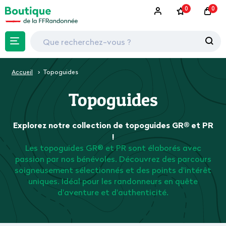
0
0
Accueil
Topoguides
Topoguides
Explorez notre collection de topoguides GR® et PR
!
Les topoguides GR® et PR sont élaborés avec
passion par nos bénévoles. Découvrez des parcours
soigneusement sélectionnés et des points d'intérêt
uniques. Idéal pour les randonneurs en quête
d'aventure et d'authenticité.