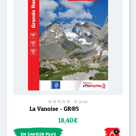
0 avis
La Vanoise - GR®5
18,40€
+
EN SAVOIR PLUS