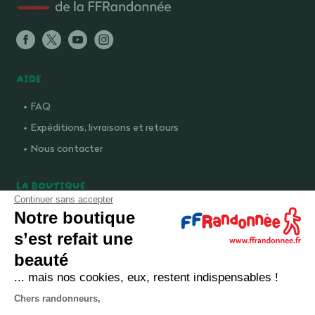
AIDE
FAQ
Expéditions, livraisons et retours
Nous contacter
LA BOUTIQUE
Continuer sans accepter
Qui sommes-nous ?
Notre boutique
Comment devenir adhérent ?
s’est refait une
Mentions légales
beauté
CGV et politique de confidentialité
... mais nos cookies, eux, restent indispensables !
Cookies
Chers randonneurs,