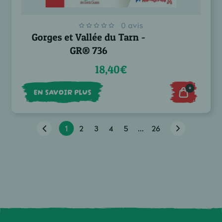
0 avis
Gorges et Vallée du Tarn -
GR® 736
18,40€
+
EN SAVOIR PLUS
1
2
3
4
5
...
26