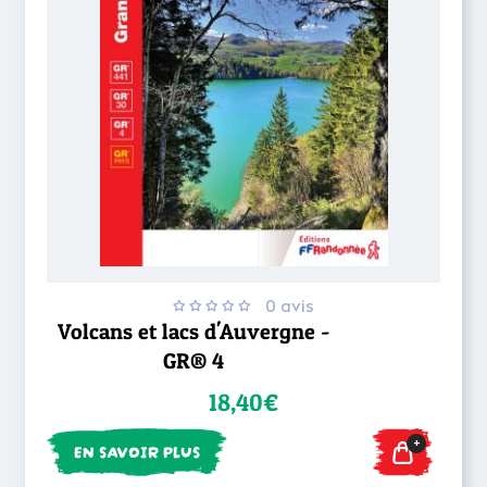
0 avis
Volcans et lacs d'Auvergne -
GR® 4
18,40€
+
EN SAVOIR PLUS