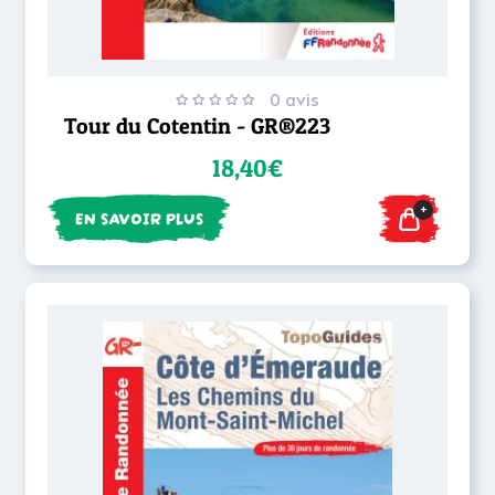
0 avis
Tour du Cotentin - GR®223
18,40€
+
EN SAVOIR PLUS