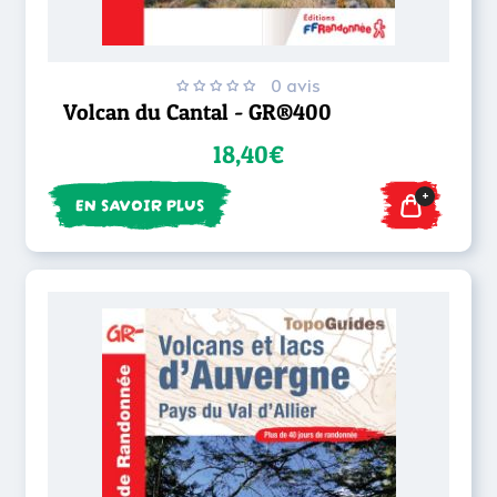
0 avis
Volcan du Cantal - GR®400
18,40€
+
EN SAVOIR PLUS