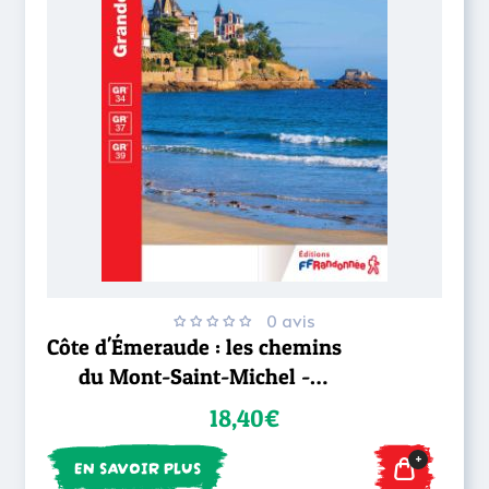
0 avis
Côte d'Émeraude : les chemins
du Mont-Saint-Michel -
GR®34
18,40€
+
EN SAVOIR PLUS