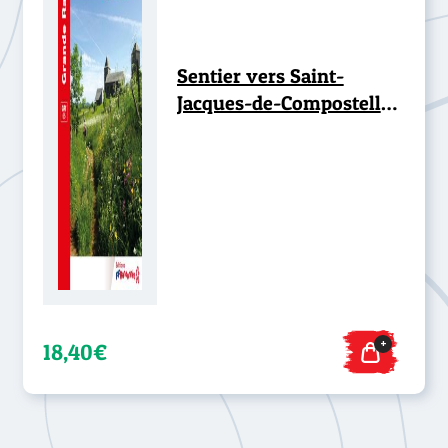
Sentier vers Saint-
Jacques-de-Compostelle :
Le Puy - Figeac - GR®65
+
18,40€