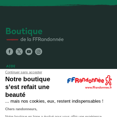
AIDE
Continuer sans accepter
FAQ
Notre boutique
Expéditions, livraisons et retours
s’est refait une
Nous contacter
beauté
... mais nos cookies, eux, restent indispensables !
LA BOUTIQUE
Chers randonneurs,
Qui sommes-nous ?
Notre boutique en ligne a évolué pour vous offrir une expérience