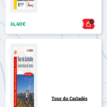
+
16,40€
Tour du Carladès