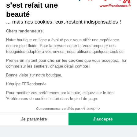
Expéditions, livraisons et retours
s’est refait une
Nous contacter
beauté
... mais nos cookies, eux, restent indispensables !
LA BOUTIQUE
Chers randonneurs,
Qui sommes-nous ?
Notre boutique en ligne a évolué pour vous offrir une expérience
encore plus fluide. Pour la personnaliser et vous proposer des
Comment devenir adhérent ?
topoguides adaptés à vos envies, nous utilisons quelques cookies.
Mentions légales
Prenez un instant pour
choisir les cookies
que vous acceptez. Ici
CGV et politique de confidentialité
comme sur les sentiers, chaque détail compte !
Bonne visite sur notre boutique,
Cookies
L'équipe FFRandonnée
LA FÉDÉRATION
Pour modifier vos préférences par la suite, cliquez sur le lien
'Préférences de cookies' situé dans le pied de page.
FFRandonnée
Consentements certifiés par
Mon GR
Je paramètre
J'accepte
Faire un don
Axeptio consent
Plateforme de Gestion du Consentement : Personnalisez vos O
Bénévoles
Notre plateforme vous permet d'adapter et de gérer vos paramètr