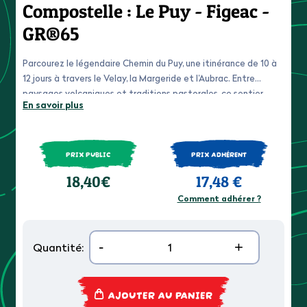
Compostelle : Le Puy - Figeac -
GR®65
Parcourez le légendaire Chemin du Puy, une itinérance de 10 à
12 jours à travers le Velay, la Margeride et l’Aubrac. Entre
paysages volcaniques et traditions pastorales, ce sentier
En savoir plus
emblématique classé au Patrimoine mondial de l’Unesco vous
mène du Puy-en-Velay à Figeac, sur les traces des pèlerins du
XIIᵉ siècle.
PRIX PUBLIC
PRIX ADHÉRENT
18,40€
17,48 €
Comment adhérer ?
-
+
Quantité:
AJOUTER AU PANIER