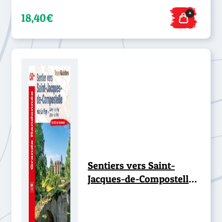
+
18,40€
Sentiers vers Saint-
Jacques-de-Compostelle
Lyon Cluny Le Puy - GR®
765