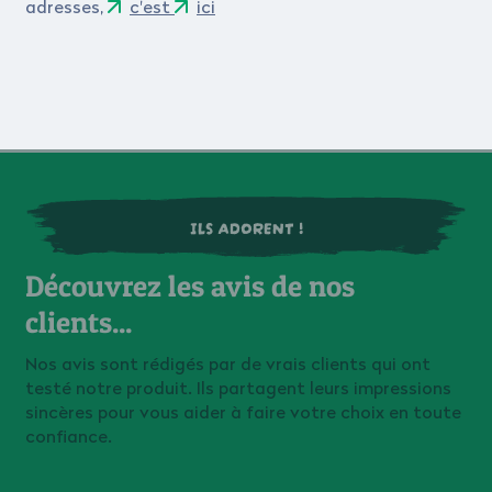
adresses,
c'est
ici
ILS ADORENT !
Découvrez les avis de nos
clients...
Nos avis sont rédigés par de vrais clients qui ont
testé notre produit. Ils partagent leurs impressions
sincères pour vous aider à faire votre choix en toute
confiance.