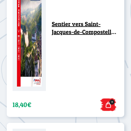
Sentier vers Saint-
Jacques-de-Compostelle :
Figeac - Moissac - GR®65
+
18,40€