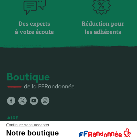
Des experts
Réduction pour
à votre écoute
les adhérents
AIDE
Continuer sans accepter
FAQ
Notre boutique