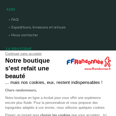
AIDE
FAQ
Expéditions, livraisons et retours
Nous contacter
LA BOUTIQUE
Continuer sans accepter
Qui sommes-nous ?
Notre boutique
Comment devenir adhérent ?
s’est refait une
Mentions légales
beauté
CGV et politique de confidentialité
... mais nos cookies, eux, restent indispensables !
Cookies
Chers randonneurs,
Notre boutique en ligne a évolué pour vous offrir une expérience
LA FÉDÉRATION
encore plus fluide. Pour la personnaliser et vous proposer des
topoguides adaptés à vos envies, nous utilisons quelques cookies.
FFRandonnée
Prenez un instant pour
choisir les cookies
que vous acceptez. Ici