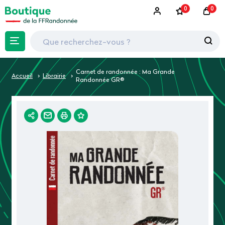
0
0
-30%
Carnet de randonnée : Ma Grande
Accueil
Librairie
Randonnée GR®