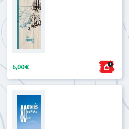
douaniers GR® 34 - lot de
10
+
6,00€