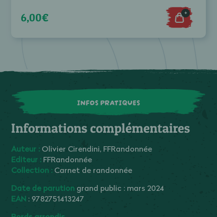
+
6,00€
INFOS PRATIQUES
Informations complémentaires
Auteur :
Olivier Cirendini, FFRandonnée
Editeur :
FFRandonnée
Collection :
Carnet de randonnée
Date de parution
grand public : mars 2024
EAN
: 9782751413247
Bords arrondis