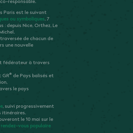
 éco-responsable.
Paris est le suivant
piques ou symboliques
. 7
 : depuis Nice, Orthez, Le
Michel.
 traversée de chacun de
rs une nouvelle
t fédérateur à travers
®
t GR
de Pays balisés et
ion,
avers le pays
ce
, suivi progressivement
 itinéraires.
uveront le 10 mai sur le
 rendez-vous populaire