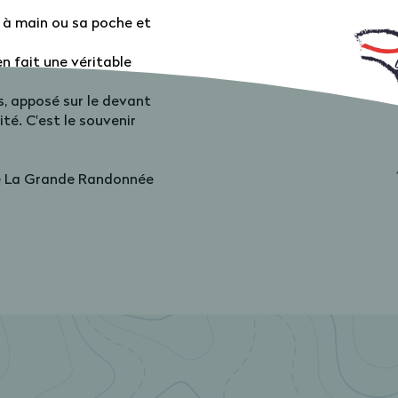
c à main ou sa poche et
 en fait une véritable
, apposé sur le devant
té. C'est le souvenir
glé La Grande Randonnée