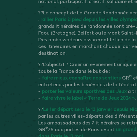
national, participatif, créatif, solidaire et
??Le concept de La Grande Randonnée vers 
:
rallier Paris à pied depuis les villes olym
grands itinéraires de randonnée sont prévus
Faou (Bretagne), Belfort ou le Mont Saint-
Des ambassadeurs assureront le lien de la
ces itinéraires en marchant chaque jour ve
destination.
??L'objectif ? Créer un évènement unique e
toute la France dans le but de :
®
-
faire mieux connaître nos sentiers
GR
e
entretenus par les bénévoles de la fédérat
-
porter les valeurs sportives des Jeux
à tr
-
faire vivre le label « Terre de Jeux 2024 »
.
??
Le 1er départ sera le 13 janvier depuis Ni
par les autres villes-départs des différents
Les ambassadeurs des 7 itinéraires se retro
®
GR
75 aux portes de Paris avant
un grand
dans Paris le 12 mai.