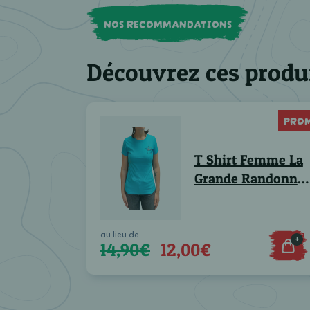
NOS RECOMMANDATIONS
Découvrez ces produ
PRO
T Shirt Femme La
Grande Randonné
vers Paris - Lot de
2
au lieu de
+
14,90€
12,00€