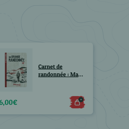
Carnet de
randonnée : Ma
Grande Randonnée
GR® - lot de 10
+
6,00€