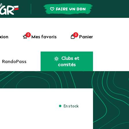
FAIRE UN DON
0
0
xion
Mes favoris
Panier
Clubs et
RandoPass
comités
En stock