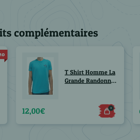
its complémentaires
MO
T Shirt Homme La
e
Grande Randonnée
vers Paris - Lot de
2
+
12,00€