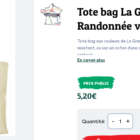
Tote bag La 
Randonnée v
Tote bag aux couleurs de La Gran
résistant, ce sac en coton d'un
partout.
En savoir plus
PRIX PUBLIC
5,20€
-
+
Quantité: