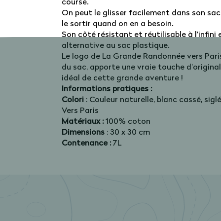
course.
On peut le glisser facilement dans son sa
le sortir quand on en a besoin.
Son côté résistant et réutilisable à l’infini
alternative au sac plastique.
Le logo de La Grande Randonnée vers Paris
du sac, apporte une vraie touche d'originali
idéal de cette grande aventure !
Informations pratiques :
Colori
: Couleur naturelle, blanc cassé, si
Vers Paris
Matériaux :
100% coton
Dimensions
: 30 x 30 cm
Contenance :
7L