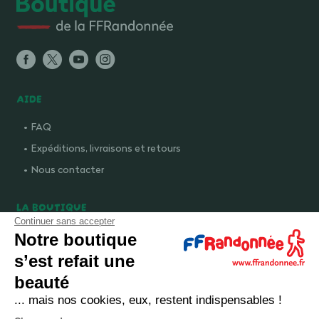
AIDE
FAQ
Expéditions, livraisons et retours
Nous contacter
LA BOUTIQUE
Continuer sans accepter
Qui sommes-nous ?
Notre boutique
Comment devenir adhérent ?
s’est refait une
Mentions légales
beauté
CGV et politique de confidentialité
... mais nos cookies, eux, restent indispensables !