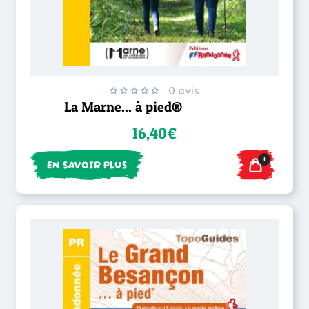
0 avis
La Marne... à pied®
16,40€
+
EN SAVOIR PLUS