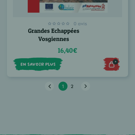
0 avis
Grandes Echappées
Vosgiennes
16,40€
+
EN SAVOIR PLUS
1
2