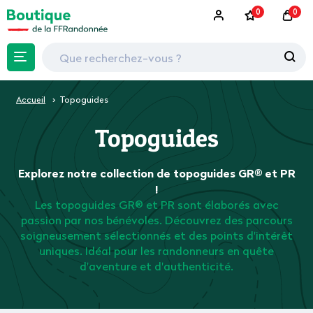
0
0
Accueil
Topoguides
Topoguides
Explorez notre collection de topoguides GR® et PR
!
Les topoguides GR® et PR sont élaborés avec
passion par nos bénévoles. Découvrez des parcours
soigneusement sélectionnés et des points d'intérêt
uniques. Idéal pour les randonneurs en quête
d'aventure et d'authenticité.