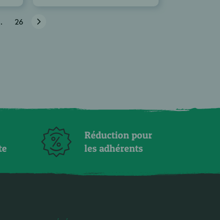
..
26
Réduction pour
te
les adhérents