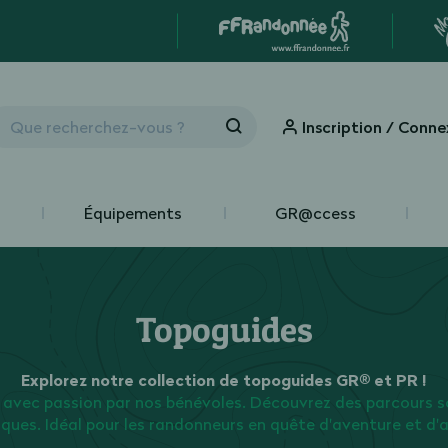
Inscription / Conne
Équipements
GR@ccess
Topoguides
Explorez notre collection de topoguides GR® et PR !
 avec passion par nos bénévoles. Découvrez des parcours s
iques. Idéal pour les randonneurs en quête d'aventure et d'