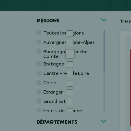
RÉGIONS
Trier 
Toutes les régions
Auvergne-Rhône-Alpes
Bourgogne-Franche-
Comté
Bretagne
Centre - Val de Loire
Corse
Etranger
Grand Est
Hauts-de-France
Île-de-France
DÉPARTEMENTS
Normandie