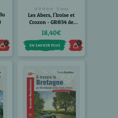
0 avis
 du
Les Abers, l'Iroise et
4
Crozon - GR®34 de
Morlaix à Douarnenez
18,40€
+
+
EN SAVOIR PLUS