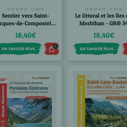
0 avis
0 avis
Sentier vers Saint-
Le littoral et les îles
acques-de-Compostelle
Morbihan - GR® 3
: Toulouse - Jaca
18,40€
18,40€
GR®653
+
EN SAVOIR PLUS
EN SAVOIR PLUS