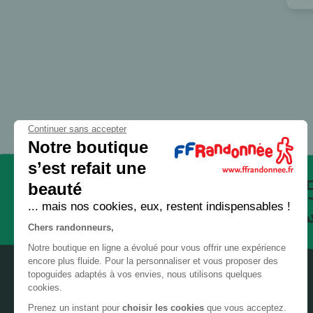
32 - Gers
GR® 56
GR® 58
33 - Gironde
GR® 59
34 - Hérault
GR® 5E
35 - Ille-et-Vilaine
GR® 6
36 - Indre
GR® 61
Continuer sans accepter
37 - Indre-et-Loire
GR® 62
Notre boutique
38 - Isère
s’est refait une
GR® 63
beauté
39 - Jura
GR® 65
Paiement
... mais nos cookies, eux, restent indispensables !
sécurisé
GR® 651
40 - Landes
Chers randonneurs,
GR® 652
41 - Loir-et-Cher
Notre boutique en ligne a évolué pour vous offrir une expérience
GR® 653
encore plus fluide. Pour la personnaliser et vous proposer des
42 - Loire
topoguides adaptés à vos envies, nous utilisons quelques
GR® 653D
cookies.
43 - Haute-Loire
GR® 654
Prenez un instant pour
choisir les cookies
que vous acceptez.