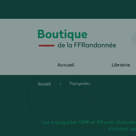
Accueil
Librairie
Accueil
Topoguides
Les topoguides GR® et PR sont élaborés
d'intérêt un