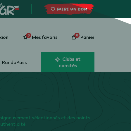
FAIRE UN DON
0
0
xion
Mes favoris
Panier
Clubs et
RandoPass
comités
oigneusement sélectionnés et des points
authenticité.