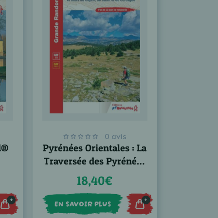
0 avis
ed®
Pyrénées Orientales : La
Traversée des Pyrénées
- GR®10
18,40€
+
+
EN SAVOIR PLUS