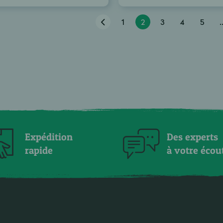
1
2
3
4
5
.
Expédition
Des experts
rapide
à votre écou