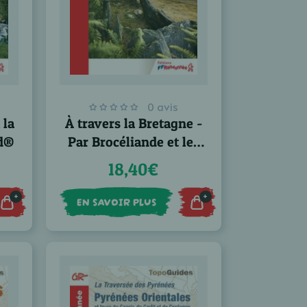
0 avis
 la
À travers la Bretagne -
ed®
Par Brocéliande et les
monts d’Arrée – GR®37
18,40€
+
+
EN SAVOIR PLUS