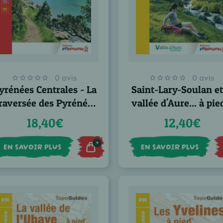
0 avis
0 avis
yrénées Centrales - La
Saint-Lary-Soulan et
raversée des Pyrénées
vallée d'Aure... à pi
- GR®10
18,40€
12,40€
+
EN SAVOIR PLUS
EN SAVOIR PLUS