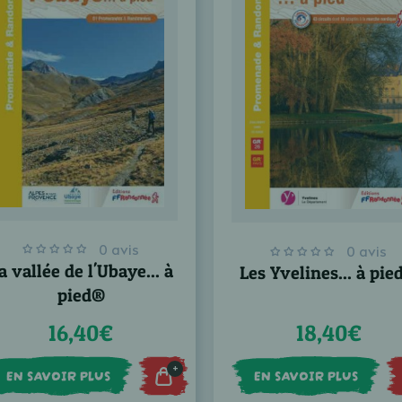
0 avis
0 avis
a vallée de l'Ubaye... à
Les Yvelines... à pi
pied®
16,40€
18,40€
+
EN SAVOIR PLUS
EN SAVOIR PLUS