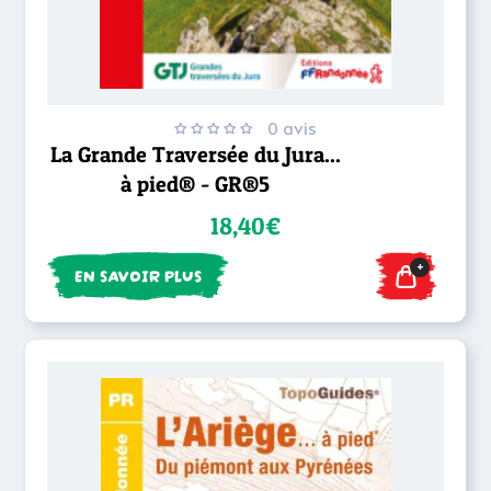
0 avis
La Grande Traversée du Jura...
à pied® - GR®5
18,40€
+
EN SAVOIR PLUS