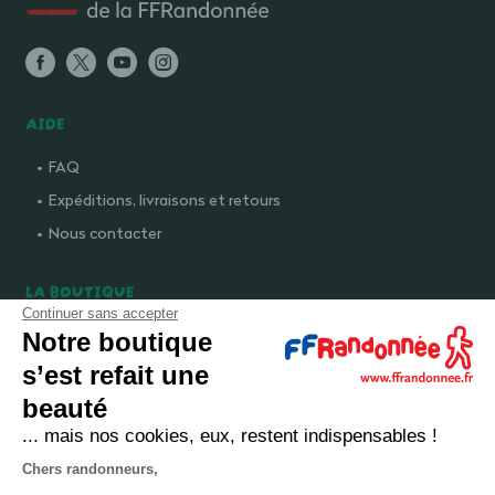
AIDE
FAQ
Expéditions, livraisons et retours
Nous contacter
LA BOUTIQUE
Continuer sans accepter
Qui sommes-nous ?
Notre boutique
Comment devenir adhérent ?
s’est refait une
Mentions légales
beauté
CGV et politique de confidentialité
... mais nos cookies, eux, restent indispensables !
Cookies
Chers randonneurs,