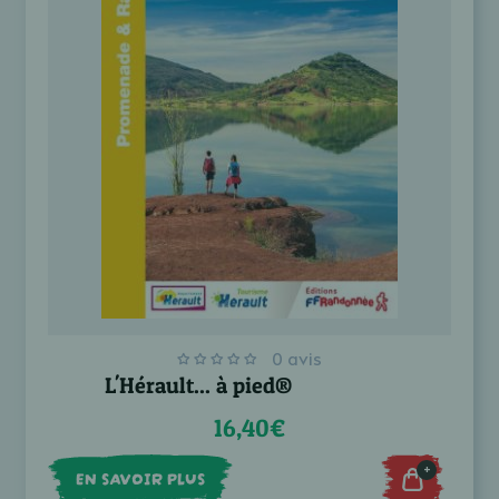
0 avis
L'Hérault... à pied®
16,40€
+
EN SAVOIR PLUS