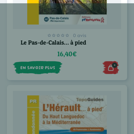
0 avis
Le Pas-de-Calais… à pied
16,40€
+
EN SAVOIR PLUS