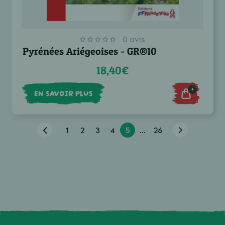
0 avis
Pyrénées Ariégeoises - GR®10
18,40€
+
EN SAVOIR PLUS
1
2
3
4
5
...
26