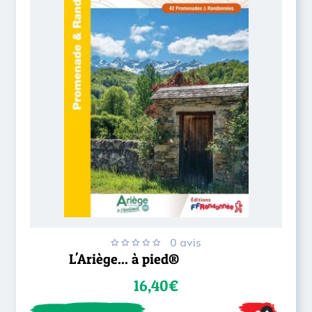
0 avis
L'Ariège... à pied®
16,40€
+