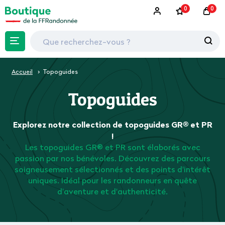
0
0
Accueil
Topoguides
Topoguides
Explorez notre collection de topoguides GR® et PR
!
Les topoguides GR® et PR sont élaborés avec
passion par nos bénévoles. Découvrez des parcours
soigneusement sélectionnés et des points d'intérêt
uniques. Idéal pour les randonneurs en quête
d'aventure et d'authenticité.