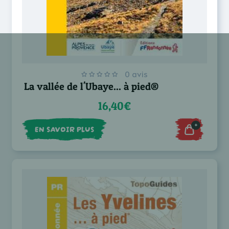
0 avis
La vallée de l'Ubaye... à pied®
16,40€
+
EN SAVOIR PLUS