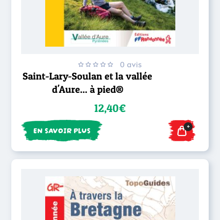
0 avis
Saint-Lary-Soulan et la vallée
d'Aure... à pied®
12,40€
+
EN SAVOIR PLUS