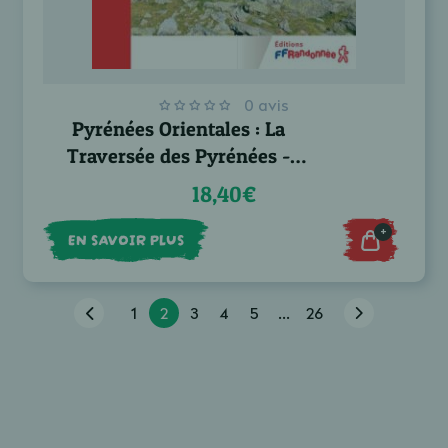
0 avis
Pyrénées Orientales : La
Traversée des Pyrénées -
GR®10
18,40€
+
EN SAVOIR PLUS
1
2
3
4
5
...
26