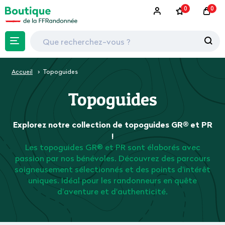
0
0
Accueil
Topoguides
Topoguides
Explorez notre collection de topoguides GR® et PR
!
Les topoguides GR® et PR sont élaborés avec
passion par nos bénévoles. Découvrez des parcours
soigneusement sélectionnés et des points d'intérêt
uniques. Idéal pour les randonneurs en quête
d'aventure et d'authenticité.