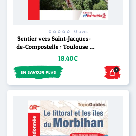
0 avis
Sentier vers Saint-Jacques-
de-Compostelle : Toulouse -
Jaca GR®653
18,40€
+
EN SAVOIR PLUS