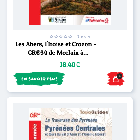
0 avis
Les Abers, l'Iroise et Crozon -
GR®34 de Morlaix à
Douarnenez
18,40€
+
EN SAVOIR PLUS