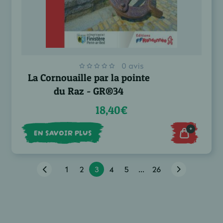
0 avis
La Cornouaille par la pointe
du Raz - GR®34
18,40€
+
EN SAVOIR PLUS
1
2
3
4
5
...
26