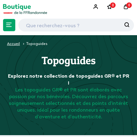
0
0
Accueil
Topoguides
Topoguides
Explorez notre collection de topoguides GR® et PR
!
Les topoguides GR® et PR sont élaborés avec
passion par nos bénévoles. Découvrez des parcours
soigneusement sélectionnés et des points d'intérêt
uniques. Idéal pour les randonneurs en quête
d'aventure et d'authenticité.