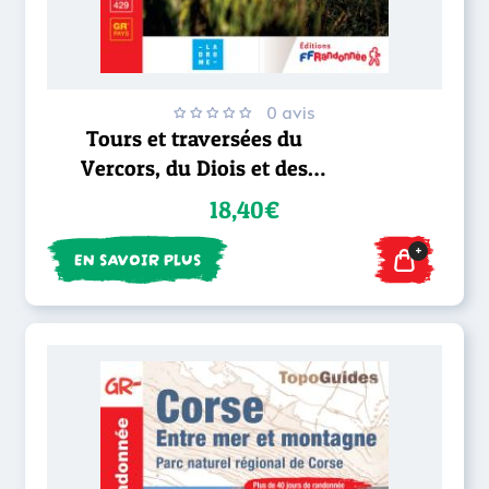
0 avis
Tours et traversées du
Vercors, du Diois et des
Baronnies - GR® 9
18,40€
+
EN SAVOIR PLUS