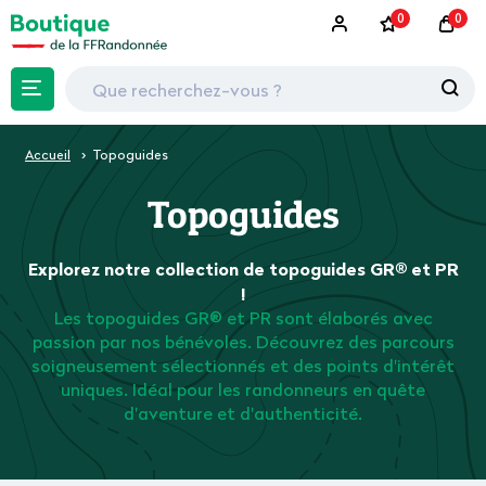
0
0
Accueil
Topoguides
Topoguides
Explorez notre collection de topoguides GR® et PR
!
Les topoguides GR® et PR sont élaborés avec
passion par nos bénévoles. Découvrez des parcours
soigneusement sélectionnés et des points d'intérêt
uniques. Idéal pour les randonneurs en quête
d'aventure et d'authenticité.