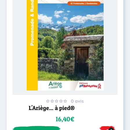
0 avis
L'Ariège... à pied®
16,40€
+