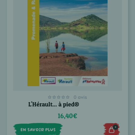
0 avis
L'Hérault... à pied®
16,40€
+
EN SAVOIR PLUS