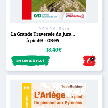
0 avis
La Grande Traversée du Jura...
à pied® - GR®5
18,40€
+
EN SAVOIR PLUS