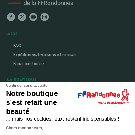
AIDE
FAQ
Expéditions, livraisons et retours
Nous contacter
LA BOUTIQUE
Continuer sans accepter
Qui sommes-nous ?
Notre boutique
Comment devenir adhérent ?
s’est refait une
Mentions légales
beauté
CGV et politique de confidentialité
... mais nos cookies, eux, restent indispensables !
Cookies
Chers randonneurs,