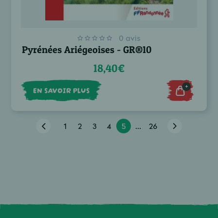
0 avis
Pyrénées Ariégeoises - GR®10
18,40€
+
EN SAVOIR PLUS
1
2
3
4
5
...
26