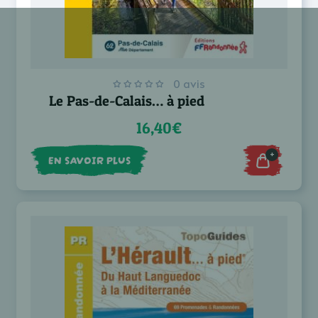
0 avis
Le Pas-de-Calais… à pied
16,40€
+
EN SAVOIR PLUS