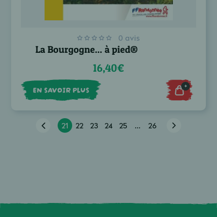
0 avis
La Bourgogne... à pied®
16,40€
+
EN SAVOIR PLUS
21
22
23
24
25
...
26