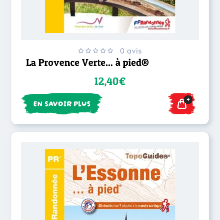
0 avis
La Provence Verte... à pied®
12,40€
+
EN SAVOIR PLUS