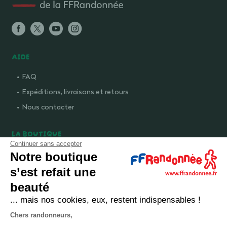
AIDE
FAQ
Expéditions, livraisons et retours
Nous contacter
LA BOUTIQUE
Continuer sans accepter
Qui sommes-nous ?
Notre boutique
Comment devenir adhérent ?
s’est refait une
Mentions légales
beauté
CGV et politique de confidentialité
... mais nos cookies, eux, restent indispensables !
Cookies
Chers randonneurs,