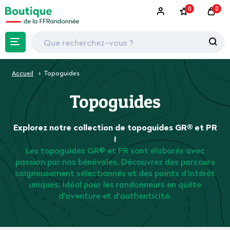
0
0
Accueil
Topoguides
Topoguides
Explorez notre collection de topoguides GR® et PR
!
Les topoguides GR® et PR sont élaborés avec
passion par nos bénévoles. Découvrez des parcours
soigneusement sélectionnés et des points d'intérêt
uniques. Idéal pour les randonneurs en quête
d'aventure et d'authenticité.