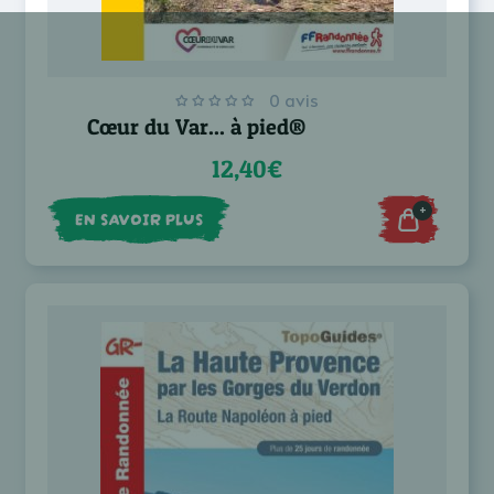
0 avis
Cœur du Var... à pied®
12,40€
+
EN SAVOIR PLUS