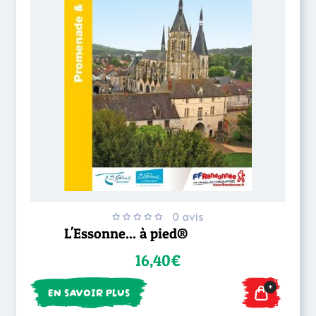
0 avis
L'Essonne... à pied®
16,40€
+
EN SAVOIR PLUS