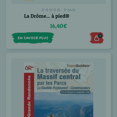
0 avis
La Drôme... à pied®
16,40€
+
EN SAVOIR PLUS