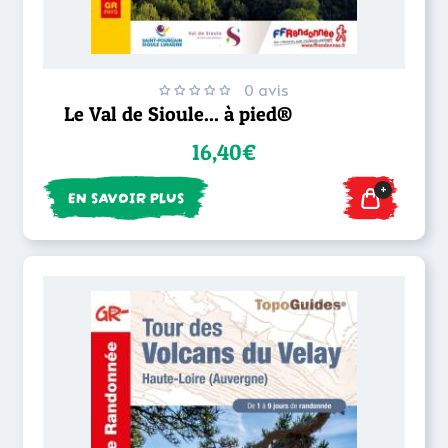
0 avis
Le Val de Sioule... à pied®
16,40€
+
EN SAVOIR PLUS