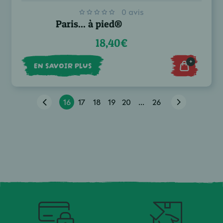
0 avis
Paris... à pied®
18,40€
+
EN SAVOIR PLUS
16
17
18
19
20
...
26