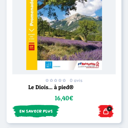
0 avis
Le Diois... à pied®
16,40€
+
EN SAVOIR PLUS