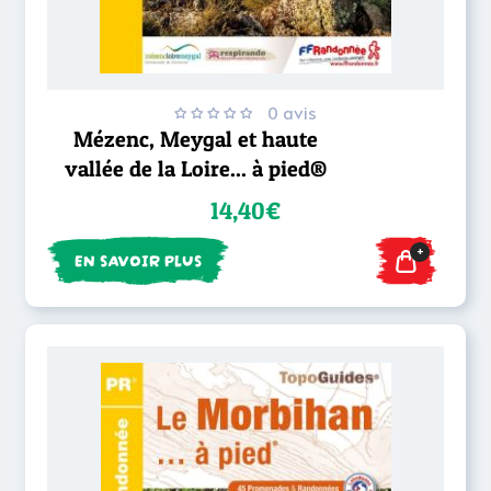
0 avis
Mézenc, Meygal et haute
vallée de la Loire... à pied®
14,40€
+
EN SAVOIR PLUS