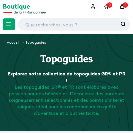
0
0
Accueil
Topoguides
Topoguides
Explorez notre collection de topoguides GR® et PR
!
Les topoguides GR® et PR sont élaborés avec
passion par nos bénévoles. Découvrez des parcours
soigneusement sélectionnés et des points d'intérêt
uniques. Idéal pour les randonneurs en quête
d'aventure et d'authenticité.