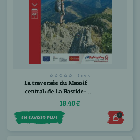
0 avis
La traversée du Massif
central: de La Bastide-
Puylaurent à Castelnaudary -
18,40€
GR® 7
+
EN SAVOIR PLUS