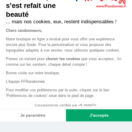
Expéditions, livraisons et retours
s’est refait une
Nous contacter
beauté
... mais nos cookies, eux, restent indispensables !
LA BOUTIQUE
Chers randonneurs,
Qui sommes-nous ?
Notre boutique en ligne a évolué pour vous offrir une expérience
encore plus fluide. Pour la personnaliser et vous proposer des
Comment devenir adhérent ?
topoguides adaptés à vos envies, nous utilisons quelques cookies.
Mentions légales
Prenez un instant pour
choisir les cookies
que vous acceptez. Ici
CGV et politique de confidentialité
comme sur les sentiers, chaque détail compte !
Bonne visite sur notre boutique,
Cookies
L'équipe FFRandonnée
LA FÉDÉRATION
Pour modifier vos préférences par la suite, cliquez sur le lien
'Préférences de cookies' situé dans le pied de page.
FFRandonnée
Consentements certifiés par
Mon GR
Je paramètre
J'accepte
Faire un don
Axeptio consent
Plateforme de Gestion du Consentement : Personnalisez vos O
Bénévoles
Notre plateforme vous permet d'adapter et de gérer vos paramètr