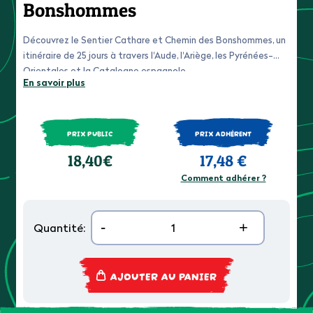
Bonshommes
Découvrez le Sentier Cathare et Chemin des Bonshommes, un
itinéraire de 25 jours à travers l'Aude, l'Ariège, les Pyrénées-
Orientales et la Catalogne espagnole.
En savoir plus
PRIX PUBLIC
PRIX ADHÉRENT
18,40€
17,48 €
Comment adhérer ?
-
+
Quantité:
AJOUTER AU PANIER