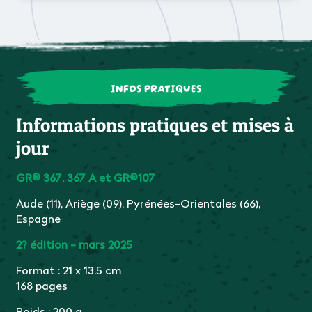
INFOS PRATIQUES
Informations pratiques et mises à
jour
GR® 367, 367 A et GR
®
107
Aude (11), Ariège (09), Pyrénées-Orientales (66),
Espagne
2? édition - mars 2025
Format : 21 x 13,5 cm
168 pages
Poids : 200 g