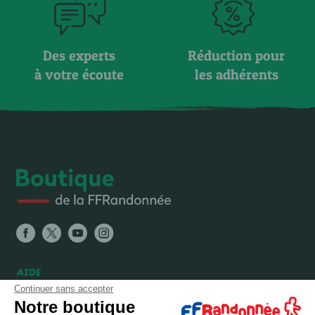
Des experts
Réduction pour
à votre écoute
les adhérents
AIDE
Continuer sans accepter
FAQ
Notre boutique