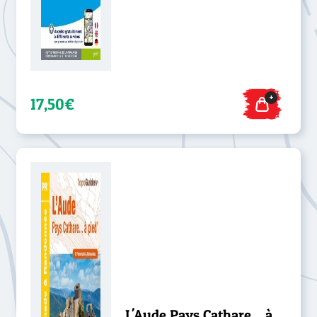
+
17,50€
L'Aude Pays Cathare... à