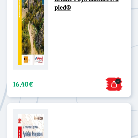
pied®
+
16,40€