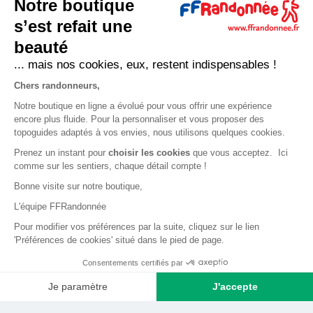
Notre boutique
Expéditions, livraisons et retours
s’est refait une
Nous contacter
beauté
... mais nos cookies, eux, restent indispensables !
LA BOUTIQUE
Chers randonneurs,
Qui sommes-nous ?
Notre boutique en ligne a évolué pour vous offrir une expérience
encore plus fluide. Pour la personnaliser et vous proposer des
Comment devenir adhérent ?
topoguides adaptés à vos envies, nous utilisons quelques cookies.
Mentions légales
Prenez un instant pour
choisir les cookies
que vous acceptez. Ici
CGV et politique de confidentialité
comme sur les sentiers, chaque détail compte !
Bonne visite sur notre boutique,
Cookies
L'équipe FFRandonnée
LA FÉDÉRATION
Pour modifier vos préférences par la suite, cliquez sur le lien
'Préférences de cookies' situé dans le pied de page.
FFRandonnée
Consentements certifiés par
Mon GR
Je paramètre
J'accepte
Faire un don
Axeptio consent
Plateforme de Gestion du Consentement : Personnalisez vos O