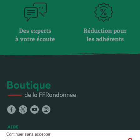
Des experts
Réduction pour
à votre écoute
les adhérents
AIDE
Continuer sans accepter
FAQ