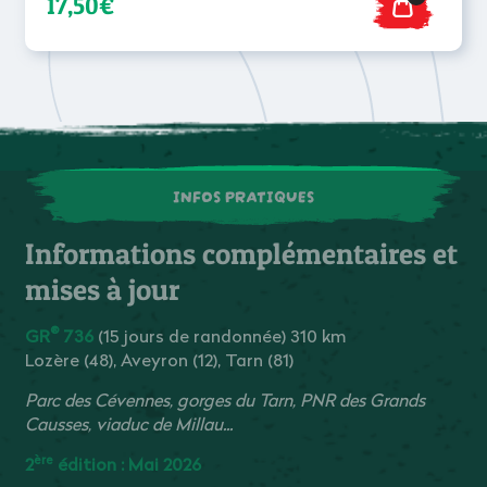
17,50€
INFOS PRATIQUES
Informations complémentaires et
mises à jour
®
GR
736
(15 jours de randonnée) 310 km
Lozère (48), Aveyron (12), Tarn (81)
Parc des Cévennes, gorges du Tarn, PNR des Grands
Causses, viaduc de Millau...
ère
2
édition : Mai 2026