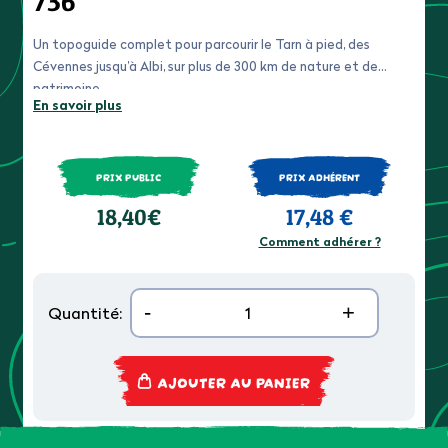
736
Un topoguide complet pour parcourir le Tarn à pied, des
Cévennes jusqu’à Albi, sur plus de 300 km de nature et de
patrimoine.
En savoir plus
PRIX PUBLIC
PRIX ADHÉRENT
18,40€
17,48 €
Comment adhérer ?
-
+
Quantité:
AJOUTER AU PANIER