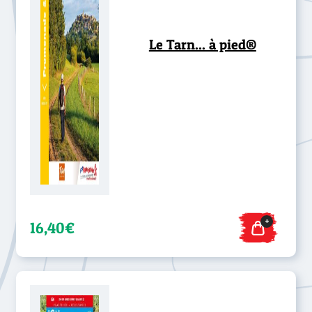
Le Tarn... à pied®
+
16,40€