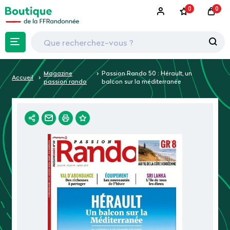
0
0
Magazine
Passion Rando 50 : Hérault, un
Accueil
passion rando
balcon sur la méditerranée