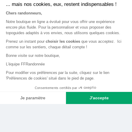
... mais nos cookies, eux, restent indispensables !
LA BOUTIQUE
Chers randonneurs,
Qui sommes-nous ?
Notre boutique en ligne a évolué pour vous offrir une expérience
encore plus fluide. Pour la personnaliser et vous proposer des
Comment devenir adhérent ?
topoguides adaptés à vos envies, nous utilisons quelques cookies.
Mentions légales
Prenez un instant pour
choisir les cookies
que vous acceptez. Ici
CGV et politique de confidentialité
comme sur les sentiers, chaque détail compte !
Bonne visite sur notre boutique,
Cookies
L'équipe FFRandonnée
LA FÉDÉRATION
Pour modifier vos préférences par la suite, cliquez sur le lien
'Préférences de cookies' situé dans le pied de page.
FFRandonnée
Consentements certifiés par
Mon GR
Je paramètre
J'accepte
Faire un don
Axeptio consent
Plateforme de Gestion du Consentement : Personnalisez vos O
Bénévoles
Notre plateforme vous permet d'adapter et de gérer vos paramètr
Formation