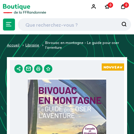
0
0
Bivouac en montagne - Le guide pour oser
Accueil
Librairie
l'aventure
NOUVEAU