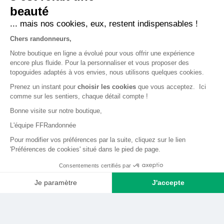
Nous contacter
beauté
... mais nos cookies, eux, restent indispensables !
LA BOUTIQUE
Chers randonneurs,
Qui sommes-nous ?
Notre boutique en ligne a évolué pour vous offrir une expérience
encore plus fluide. Pour la personnaliser et vous proposer des
Comment devenir adhérent ?
topoguides adaptés à vos envies, nous utilisons quelques cookies.
Mentions légales
Prenez un instant pour
choisir les cookies
que vous acceptez. Ici
CGV et politique de confidentialité
comme sur les sentiers, chaque détail compte !
Bonne visite sur notre boutique,
Cookies
L'équipe FFRandonnée
LA FÉDÉRATION
Pour modifier vos préférences par la suite, cliquez sur le lien
'Préférences de cookies' situé dans le pied de page.
FFRandonnée
Consentements certifiés par
Mon GR
Je paramètre
J'accepte
Faire un don
Axeptio consent
Plateforme de Gestion du Consentement : Personnalisez vos O
Bénévoles
Notre plateforme vous permet d'adapter et de gérer vos paramètr
Formation