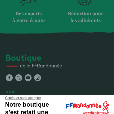
Des experts
Réduction pour
à votre écoute
les adhérents
AIDE
Continuer sans accepter
FAQ
Notre boutique
Expéditions, livraisons et retours
s’est refait une