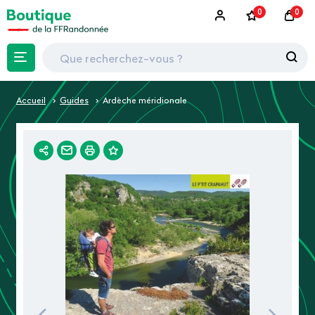
0
0
Accueil
Guides
Ardèche méridionale