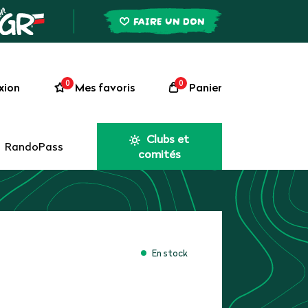
FAIRE UN DON
0
0
xion
Mes favoris
Panier
Clubs et
RandoPass
comités
En stock