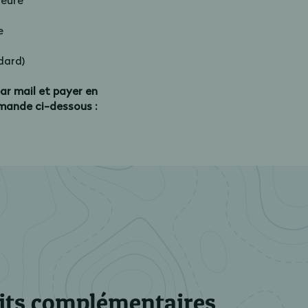
ieure
e
dard)
ar mail et payer en
mmande ci-dessous :
its complémentaires