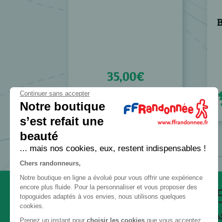
35,00€
Continuer sans accepter
+
EN SAVOIR PLUS
Notre boutique
s’est refait une
beauté
... mais nos cookies, eux, restent indispensables !
Chers randonneurs,
Notre boutique en ligne a évolué pour vous offrir une expérience
encore plus fluide. Pour la personnaliser et vous proposer des
Paiement
topoguides adaptés à vos envies, nous utilisons quelques
cookies.
sécurisé
Prenez un instant pour
choisir les cookies
que vous acceptez.