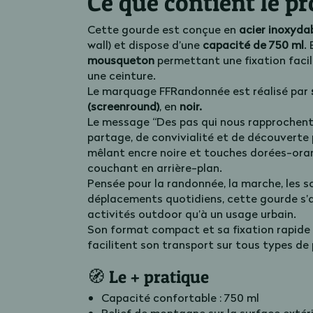
Ce que contient le pr
Cette gourde est conçue en
acier inoxydab
wall) et dispose d’une
capacité de 750 ml
.
mousqueton
permettant une fixation facil
une ceinture.
Le marquage FFRandonnée est réalisé par
(screenround)
, en
noir.
Le message “Des pas qui nous rapprochent”
partage, de convivialité et de découverte
mêlant encre noire et touches dorées-oran
couchant en arrière-plan.
Pensée pour la randonnée, la marche, les so
déplacements quotidiens, cette gourde s’
activités outdoor qu’à un usage urbain.
Son format compact et sa fixation rapid
facilitent son transport sur tous types de
🧭 Le + pratique
Capacité confortable : 750 ml