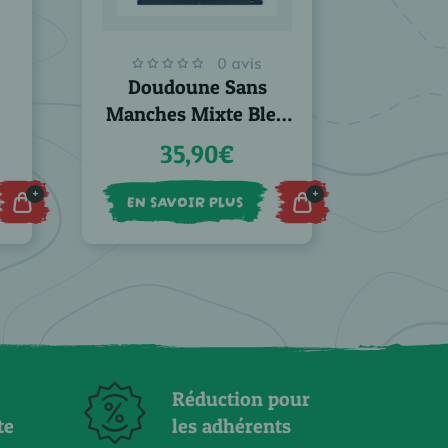
0 avis
Doudoune Sans
Manches Mixte Bleu
Marine FFRandonnée
35,90€
+
+
EN SAVOIR PLUS
Réduction pour
te
les adhérents