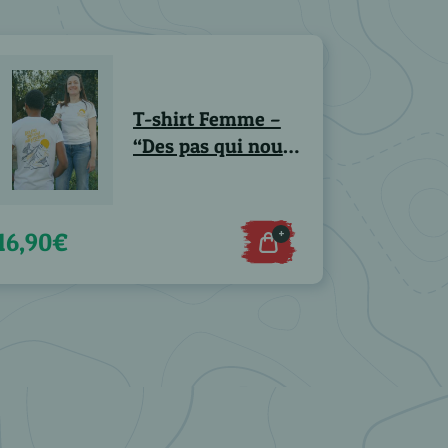
T-shirt Femme –
“Des pas qui nous
rapprochent”
+
16,90€