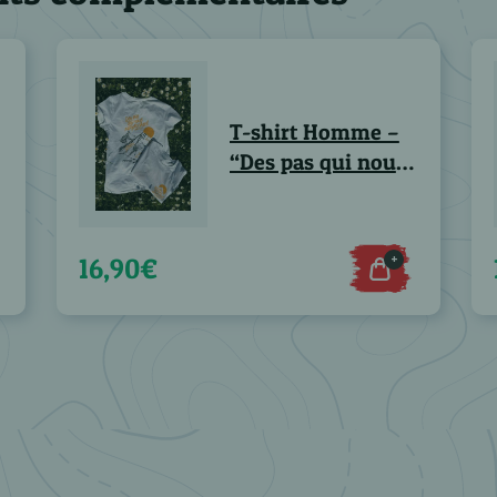
T-shirt Homme –
“Des pas qui nous
rapprochent”
+
16,90€