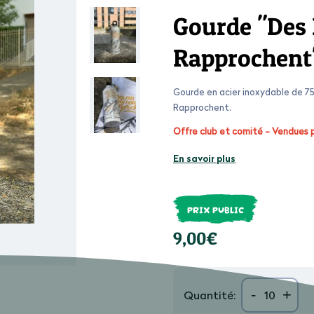
Gourde "Des
Rapprochent"
Gourde en acier inoxydable de 7
Rapprochent.
Offre club et comité - Vendues par
En savoir plus
PRIX PUBLIC
9,00€
-
+
Quantité: