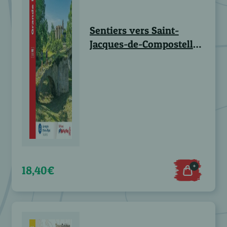
Sentiers vers Saint-
Jacques-de-Compostelle
Lyon Cluny Le Puy - GR®
765
+
18,40€