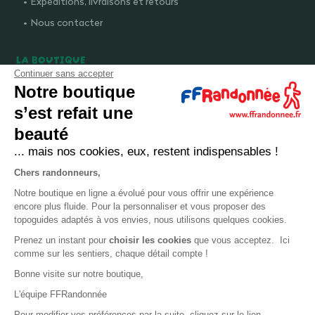
Expéditions, livraisons et retours
Nous contacter
LA BOUTIQUE
Continuer sans accepter
Qui sommes-nous ?
Notre boutique
Comment devenir adhérent ?
s’est refait une
Mentions légales
beauté
CGV et politique de confidentialité
... mais nos cookies, eux, restent indispensables !
Cookies
Chers randonneurs,
Notre boutique en ligne a évolué pour vous offrir une expérience
LA FÉDÉRATION
encore plus fluide. Pour la personnaliser et vous proposer des
topoguides adaptés à vos envies, nous utilisons quelques cookies.
FFRandonnée
Prenez un instant pour
choisir les cookies
que vous acceptez. Ici
comme sur les sentiers, chaque détail compte !
Mon GR
Bonne visite sur notre boutique,
Faire un don
L'équipe FFRandonnée
Bénévoles
Pour modifier vos préférences par la suite, cliquez sur le lien