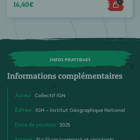
+
16,40€
INFOS PRATIQUES
Informations complémentaires
Auteur :
Collectif IGN
Éditeur :
IGN – Institut Géographique National
Date de parution :
2025
Format :
11 x 22 cm (compact et résistant)