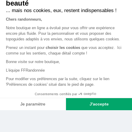
beauté
... mais nos cookies, eux, restent indispensables !
LA BOUTIQUE
Chers randonneurs,
Qui sommes-nous ?
Notre boutique en ligne a évolué pour vous offrir une expérience
encore plus fluide. Pour la personnaliser et vous proposer des
Comment devenir adhérent ?
topoguides adaptés à vos envies, nous utilisons quelques cookies.
Mentions légales
Prenez un instant pour
choisir les cookies
que vous acceptez. Ici
CGV et politique de confidentialité
comme sur les sentiers, chaque détail compte !
Bonne visite sur notre boutique,
Cookies
L'équipe FFRandonnée
LA FÉDÉRATION
Pour modifier vos préférences par la suite, cliquez sur le lien
'Préférences de cookies' situé dans le pied de page.
FFRandonnée
Consentements certifiés par
Mon GR
Je paramètre
J'accepte
Faire un don
Axeptio consent
Plateforme de Gestion du Consentement : Personnalisez vos O
Bénévoles
Notre plateforme vous permet d'adapter et de gérer vos paramètr
Formation