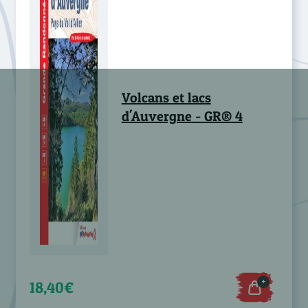
Volcans et lacs
d'Auvergne - GR® 4
+
18,40€