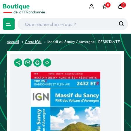
0
0
Accueil
Carte IGN
Massif du Sancy / Auvergne - RESISTANTE