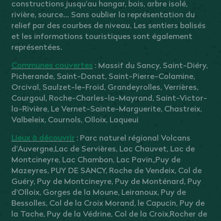
constructions jusqu'au hangar, bois, arbre isolé,
rivière, source... Sans oublier la représentation du
relief par des courbes de niveau. Les sentiers balisés
et les informations touristiques sont également
représentées.
Communes couvertes
: Massif du Sancy, Saint-Diéry,
Picherande, Saint-Donat, Saint-Pierre-Colamine,
Orcival, Saulzet-le-Froid, Grandeyrolles, Verrières,
Courgoul, Roche-Charles-la-Mayrand, Saint-Victor-
la-Rivière, Le Vernet-Sainte-Marguerite, Chastreix,
Valbeleix, Cournols, Olloix, Laqueui
Lieux à découvrir
: Parc naturel régional Volcans
d'Auvergne,Lac de Servières, Lac Chauvet, Lac de
Montcineyre, Lac Chambon, Lac Pavin,,Puy de
Mazeyres, PUY DE SANCY, Roche de Vendeix, Col de
Guéry, Puy de Montcineyre, Puy de Monténard, Puy
d'Olloix, Gorges de la Moune, Leiranoux, Puy de
Bessolles, Col de la Croix Morand, le Capucin, Puy de
la Tache, Puy de la Védrine, Col de la Croix,Rocher de