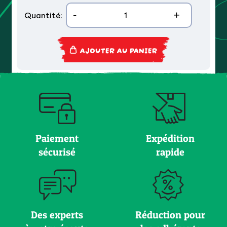
-
+
Quantité:
AJOUTER AU PANIER
Paiement
Expédition
sécurisé
rapide
Des experts
Réduction pour