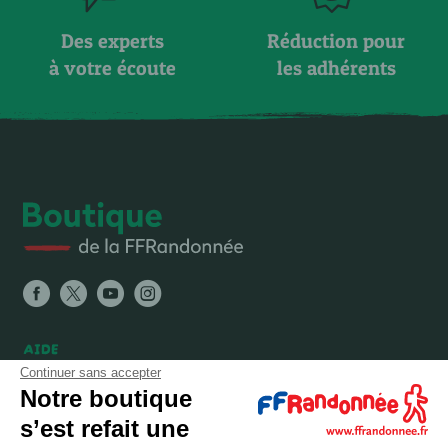
Des experts
Réduction pour
à votre écoute
les adhérents
AIDE
Continuer sans accepter
FAQ
Notre boutique
Expéditions, livraisons et retours
s’est refait une
Nous contacter