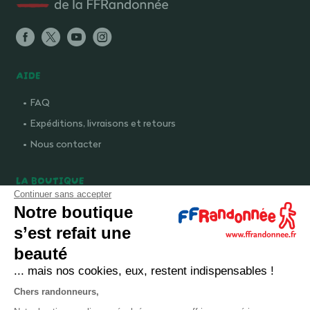
AIDE
FAQ
Expéditions, livraisons et retours
Nous contacter
LA BOUTIQUE
Continuer sans accepter
Qui sommes-nous ?
Notre boutique
Comment devenir adhérent ?
s’est refait une
Mentions légales
beauté
CGV et politique de confidentialité
... mais nos cookies, eux, restent indispensables !
Cookies
Chers randonneurs,