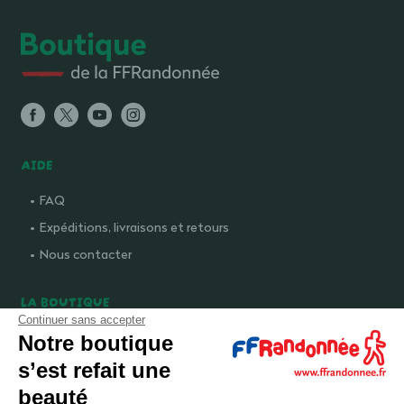
AIDE
FAQ
Expéditions, livraisons et retours
Nous contacter
LA BOUTIQUE
Continuer sans accepter
Qui sommes-nous ?
Notre boutique
Comment devenir adhérent ?
s’est refait une
Mentions légales
beauté