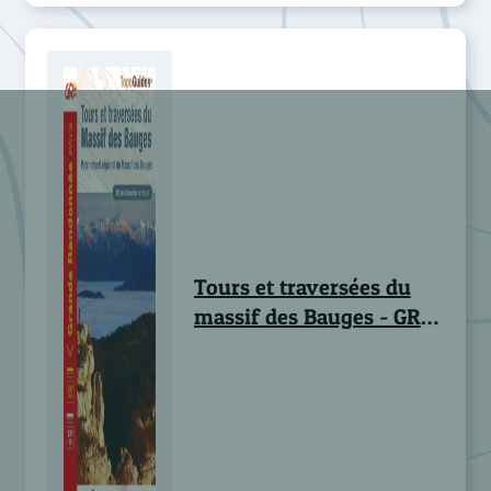
Tours et traversées du
massif des Bauges - GR®
96