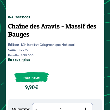
Réf.
TOP75032
Chaîne des Aravis - Massif des
Bauges
Editeur
: IGN Institut Géographique National
Série
: Top 75
Echelle
: 1/75 000
En savoir plus
Date d'édition
: mars 2014
PRIX PUBLIC
9,90€
-
+
Quantité: