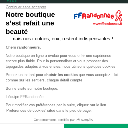
Continuer sans accepter
FAQ
Notre boutique
Expéditions, livraisons et retours
s’est refait une
Nous contacter
beauté
... mais nos cookies, eux, restent indispensables !
LA BOUTIQUE
Chers randonneurs,
Qui sommes-nous ?
Notre boutique en ligne a évolué pour vous offrir une expérience
encore plus fluide. Pour la personnaliser et vous proposer des
Comment devenir adhérent ?
topoguides adaptés à vos envies, nous utilisons quelques cookies.
Mentions légales
Prenez un instant pour
choisir les cookies
que vous acceptez. Ici
CGV et politique de confidentialité
comme sur les sentiers, chaque détail compte !
Bonne visite sur notre boutique,
Cookies
L'équipe FFRandonnée
LA FÉDÉRATION
Pour modifier vos préférences par la suite, cliquez sur le lien
'Préférences de cookies' situé dans le pied de page.
FFRandonnée
Consentements certifiés par
Mon GR