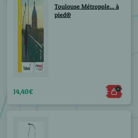
Toulouse Métropole... à
pied®
+
14,40€