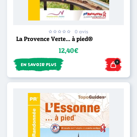
0 avis
La Provence Verte... à pied®
12,40€
+
EN SAVOIR PLUS