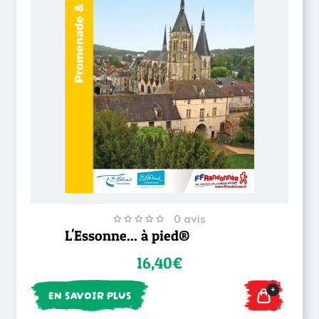
0 avis
L'Essonne... à pied®
16,40€
+
EN SAVOIR PLUS