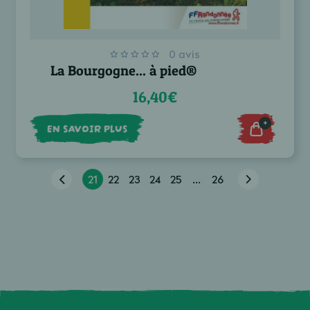
0 avis
La Bourgogne... à pied®
16,40€
+
EN SAVOIR PLUS
21
22
23
24
25
...
26