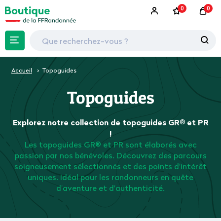
0
0
Accueil
Topoguides
Topoguides
Explorez notre collection de topoguides GR® et PR
!
Les topoguides GR® et PR sont élaborés avec
passion par nos bénévoles. Découvrez des parcours
soigneusement sélectionnés et des points d'intérêt
uniques. Idéal pour les randonneurs en quête
d'aventure et d'authenticité.