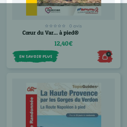
0 avis
Cœur du Var... à pied®
12,40€
+
EN SAVOIR PLUS