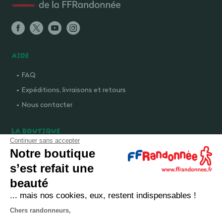
AIDE
FAQ
Expéditions, livraisons et retours
Nous contacter
LA BOUTIQUE
Continuer sans accepter
Qui sommes-nous ?
Notre boutique
Comment devenir adhérent ?
s’est refait une
Mentions légales
beauté
CGV et politique de confidentialité
... mais nos cookies, eux, restent indispensables !
Cookies
Chers randonneurs,