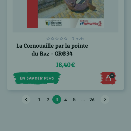
0 avis
La Cornouaille par la pointe
du Raz - GR®34
18,40€
+
EN SAVOIR PLUS
1
2
3
4
5
...
26