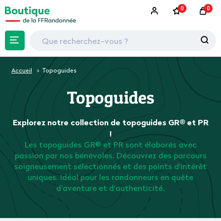
0
0
Accueil
Topoguides
Topoguides
Explorez notre collection de topoguides GR® et PR
!
Les topoguides GR® et PR sont élaborés avec
passion par nos bénévoles. Découvrez des parcours
soigneusement sélectionnés et des points d'intérêt
uniques. Idéal pour les randonneurs en quête
d'aventure et d'authenticité.