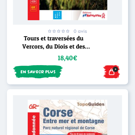
0 avis
Tours et traversées du
Vercors, du Diois et des
Baronnies - GR® 9
18,40€
+
EN SAVOIR PLUS