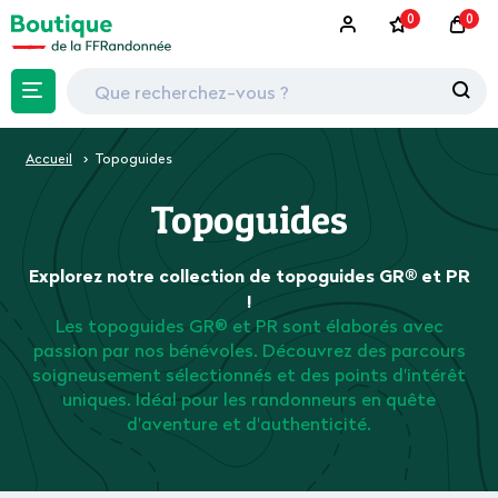
0
0
Accueil
Topoguides
Topoguides
Explorez notre collection de topoguides GR® et PR
!
Les topoguides GR® et PR sont élaborés avec
passion par nos bénévoles. Découvrez des parcours
soigneusement sélectionnés et des points d'intérêt
uniques. Idéal pour les randonneurs en quête
d'aventure et d'authenticité.