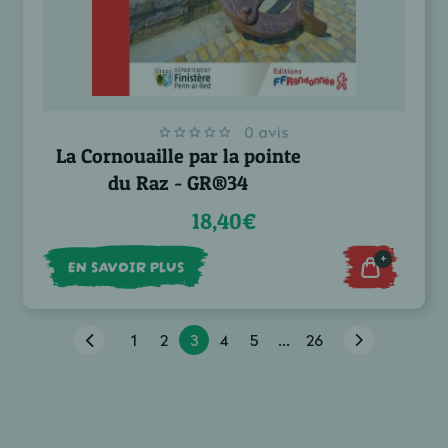
0 avis
La Cornouaille par la pointe
du Raz - GR®34
18,40€
+
EN SAVOIR PLUS
1
2
3
4
5
...
26