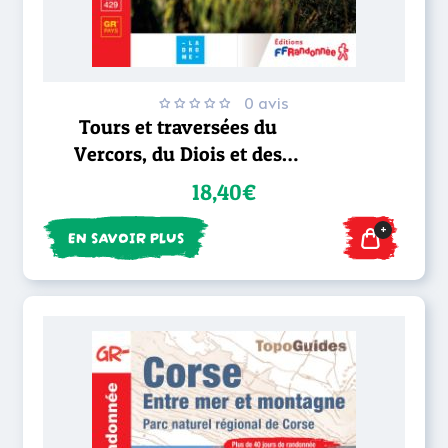
0 avis
Tours et traversées du
Vercors, du Diois et des
Baronnies - GR® 9
18,40€
+
EN SAVOIR PLUS