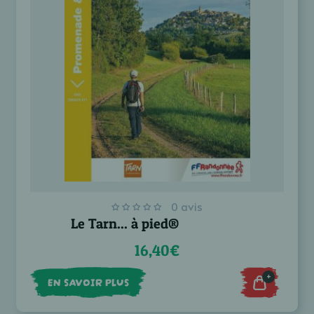
0 avis
Le Tarn... à pied®
16,40€
+
EN SAVOIR PLUS