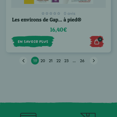
0 avis
Les environs de Gap... à pied®
16,40€
+
EN SAVOIR PLUS
19
20
21
22
23
...
26