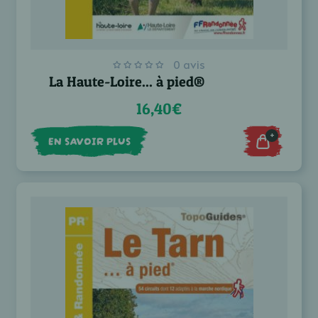
0 avis
La Haute-Loire... à pied®
16,40€
+
EN SAVOIR PLUS