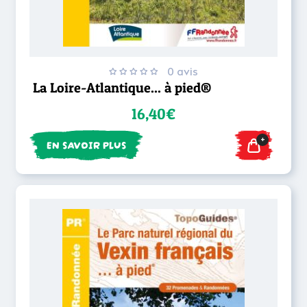
0 avis
La Loire-Atlantique... à pied®
16,40€
+
EN SAVOIR PLUS