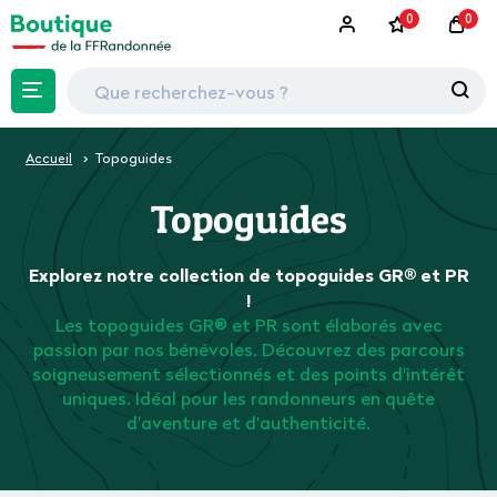
0
0
Accueil
Topoguides
Topoguides
Explorez notre collection de topoguides GR® et PR
!
Les topoguides GR® et PR sont élaborés avec
passion par nos bénévoles. Découvrez des parcours
soigneusement sélectionnés et des points d'intérêt
uniques. Idéal pour les randonneurs en quête
d'aventure et d'authenticité.