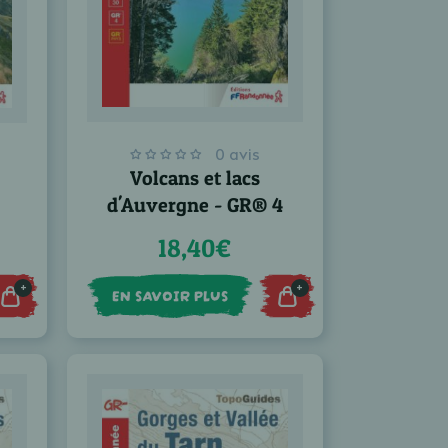
0 avis
Volcans et lacs
d'Auvergne - GR® 4
18,40€
+
+
EN SAVOIR PLUS