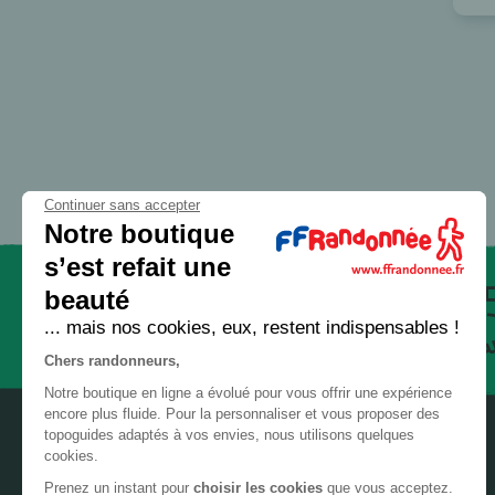
32 - Gers
GR® 56
GR® 58
33 - Gironde
GR® 59
34 - Hérault
GR® 5E
35 - Ille-et-Vilaine
GR® 6
36 - Indre
GR® 61
Continuer sans accepter
37 - Indre-et-Loire
GR® 62
Notre boutique
38 - Isère
GR® 63
s’est refait une
beauté
39 - Jura
GR® 65
Paiement
... mais nos cookies, eux, restent indispensables !
sécurisé
GR® 651
40 - Landes
Chers randonneurs,
GR® 652
41 - Loir-et-Cher
Notre boutique en ligne a évolué pour vous offrir une expérience
GR® 653
encore plus fluide. Pour la personnaliser et vous proposer des
42 - Loire
topoguides adaptés à vos envies, nous utilisons quelques
GR® 653D
cookies.
43 - Haute-Loire
GR® 654
Prenez un instant pour
choisir les cookies
que vous acceptez.