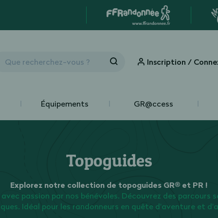
Inscription / Conne
Équipements
GR@ccess
Topoguides
Explorez notre collection de topoguides GR® et PR !
 avec passion par nos bénévoles. Découvrez des parcours s
iques. Idéal pour les randonneurs en quête d'aventure et d'