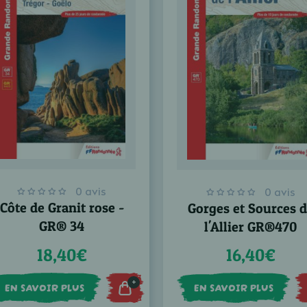
0 avis
0 avis
Côte de Granit rose -
Gorges et Sources 
GR® 34
l'Allier GR®470
18,40€
16,40€
+
EN SAVOIR PLUS
EN SAVOIR PLUS