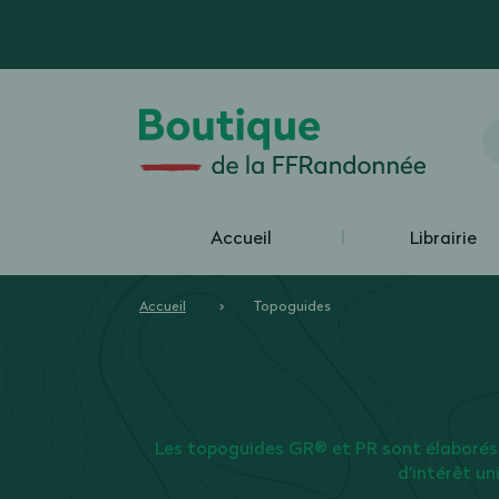
Accueil
Librairie
Accueil
Topoguides
Les topoguides GR® et PR sont élaborés
d'intérêt un