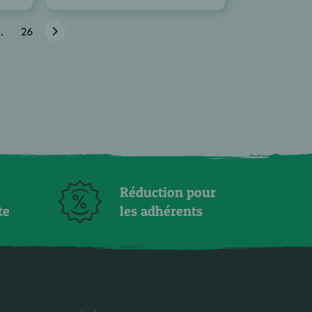
..
26
Réduction pour
te
les adhérents