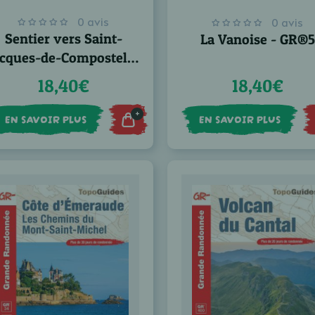
0 avis
0 avis
Sentier vers Saint-
La Vanoise - GR®5
acques-de-Compostelle
 Arles - Toulouse - GR®
18,40€
18,40€
653
+
EN SAVOIR PLUS
EN SAVOIR PLUS