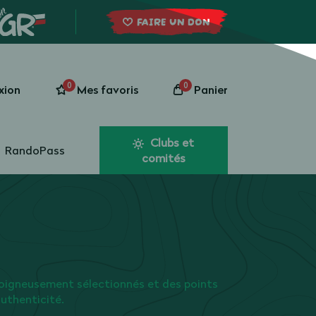
FAIRE UN DON
0
0
xion
Mes favoris
Panier
Clubs et
RandoPass
comités
oigneusement sélectionnés et des points
authenticité.