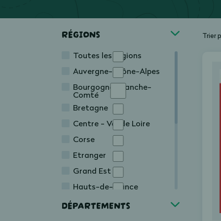
RÉGIONS
Trier 
Toutes les régions
Auvergne-Rhône-Alpes
Bourgogne-Franche-
Comté
Bretagne
Centre - Val de Loire
Corse
Etranger
Grand Est
Hauts-de-France
Île-de-France
DÉPARTEMENTS
Normandie