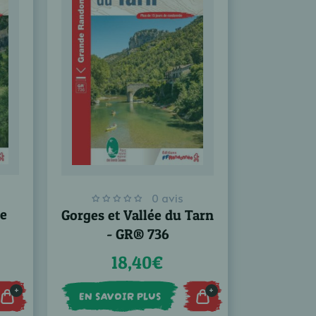
0 avis
de
Gorges et Vallée du Tarn
- GR® 736
18,40€
+
+
EN SAVOIR PLUS