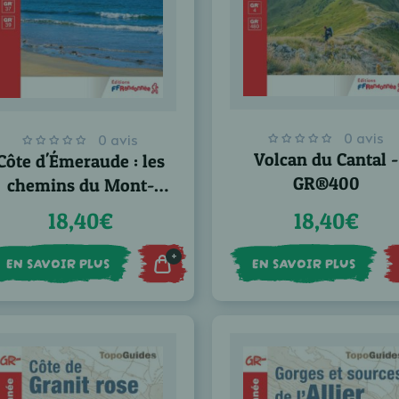
0 avis
0 avis
Volcan du Cantal -
Côte d'Émeraude : les
GR®400
chemins du Mont-
Saint-Michel - GR®34
18,40€
18,40€
+
EN SAVOIR PLUS
EN SAVOIR PLUS