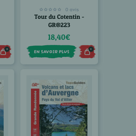
0 avis
Tour du Cotentin -
GR®223
18,40€
+
+
EN SAVOIR PLUS