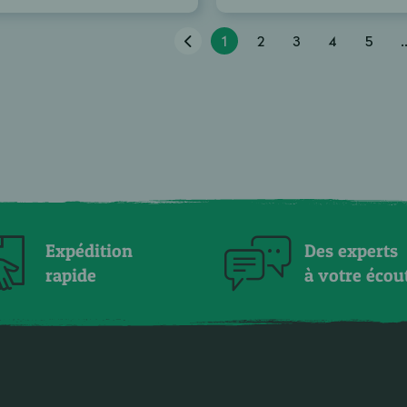
1
2
3
4
5
.
Expédition
Des experts
rapide
à votre écou