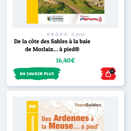
0 avis
De la côte des Sables à la baie
de Morlaix… à pied®
16,40€
+
EN SAVOIR PLUS