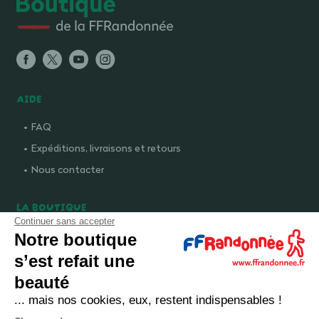
AIDE
FAQ
Expéditions, livraisons et retours
Nous contacter
LA BOUTIQUE
Continuer sans accepter
Qui sommes-nous ?
Notre boutique
Comment devenir adhérent ?
s’est refait une
Mentions légales
beauté
CGV et politique de confidentialité
... mais nos cookies, eux, restent indispensables !