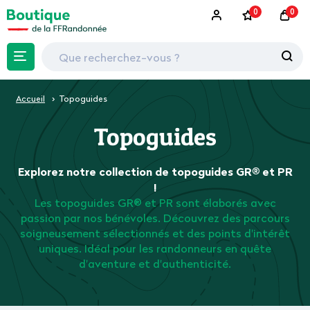
0
0
Accueil
Topoguides
Topoguides
Explorez notre collection de topoguides GR® et PR
!
Les topoguides GR® et PR sont élaborés avec
passion par nos bénévoles. Découvrez des parcours
soigneusement sélectionnés et des points d'intérêt
uniques. Idéal pour les randonneurs en quête
d'aventure et d'authenticité.