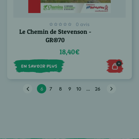
0 avis
Le Chemin de Stevenson -
GR®70
18,40€
+
EN SAVOIR PLUS
6
7
8
9
10
...
26