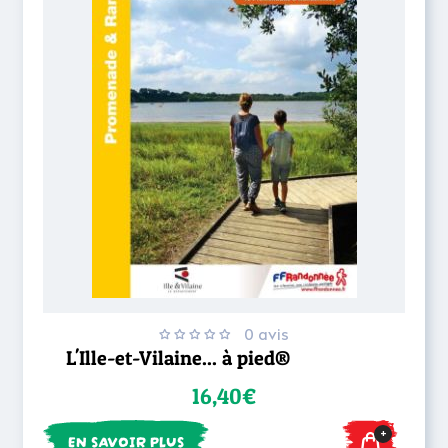
0 avis
L'Ille-et-Vilaine... à pied®
16,40€
+
EN SAVOIR PLUS