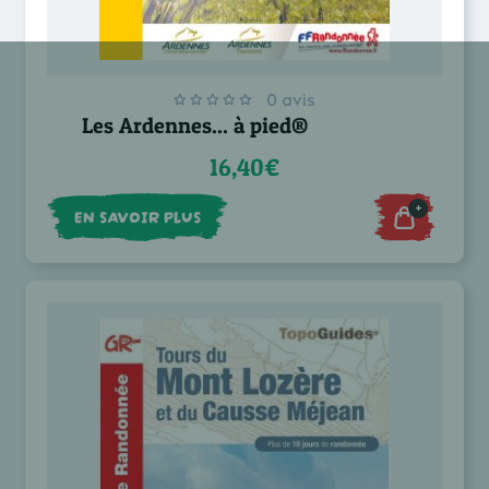
0 avis
Les Ardennes... à pied®
16,40€
+
EN SAVOIR PLUS