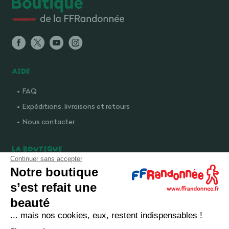
AIDE
FAQ
Expéditions, livraisons et retours
Nous contacter
LA BOUTIQUE
Continuer sans accepter
Qui sommes-nous ?
Notre boutique
Comment devenir adhérent ?
s’est refait une
Mentions légales
beauté
CGV et politique de confidentialité
... mais nos cookies, eux, restent indispensables !