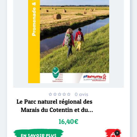
0 avis
Le Parc naturel régional des
Marais du Cotentin et du
Bessin... à pied®
16,40€
+
EN SAVOIR PLUS