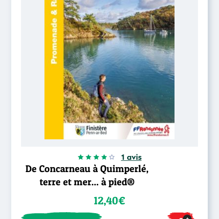
1 avis
De Concarneau à Quimperlé,
terre et mer... à pied®
12,40€
+