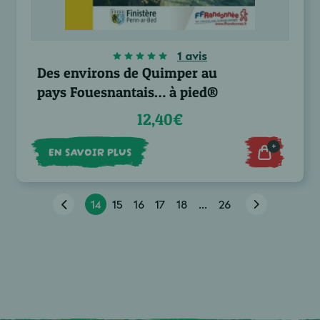
1 avis
Des environs de Quimper au
pays Fouesnantais… à pied®
12,40€
+
EN SAVOIR PLUS
14
15
16
17
18
...
26