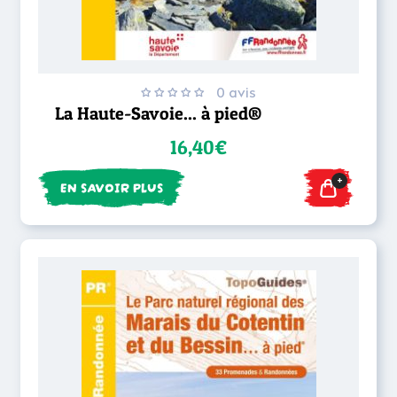
0 avis
La Haute-Savoie... à pied®
16,40€
+
EN SAVOIR PLUS