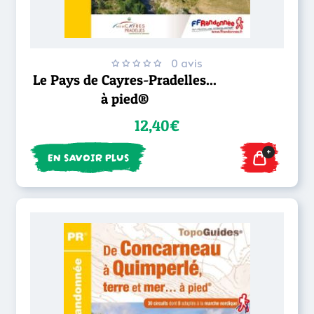
0 avis
Le Pays de Cayres-Pradelles...
à pied®
12,40€
+
EN SAVOIR PLUS