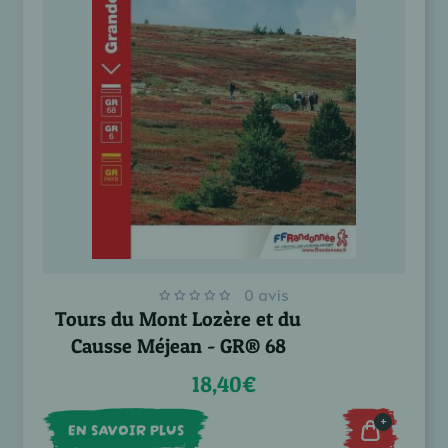
0 avis
Tours du Mont Lozère et du
Causse Méjean - GR® 68
18,40€
+
EN SAVOIR PLUS