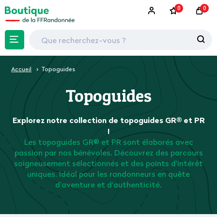
0
0
Accueil
Topoguides
Topoguides
Explorez notre collection de topoguides GR® et PR
!
Les topoguides GR® et PR sont élaborés avec
passion par nos bénévoles. Découvrez des parcours
soigneusement sélectionnés et des points d'intérêt
uniques. Idéal pour les randonneurs en quête
d'aventure et d'authenticité.