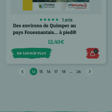
1 avis
Des environs de Quimper au
pays Fouesnantais… à pied®
12,40€
+
EN SAVOIR PLUS
14
15
16
17
18
...
26