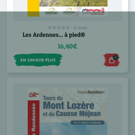
0 avis
Les Ardennes... à pied®
16,40€
+
EN SAVOIR PLUS