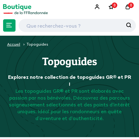
0
0
Accueil
Topoguides
Topoguides
Explorez notre collection de topoguides GR® et PR
!
Les topoguides GR® et PR sont élaborés avec
passion par nos bénévoles. Découvrez des parcours
soigneusement sélectionnés et des points d'intérêt
uniques. Idéal pour les randonneurs en quête
d'aventure et d'authenticité.