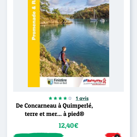
1 avis
De Concarneau à Quimperlé,
terre et mer... à pied®
12,40€
+