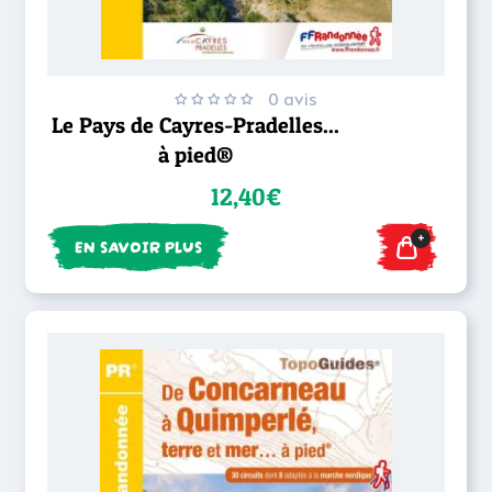
0 avis
Le Pays de Cayres-Pradelles...
à pied®
12,40€
+
EN SAVOIR PLUS