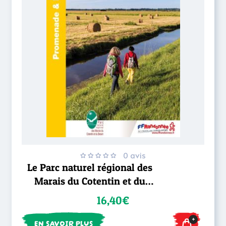
0 avis
Le Parc naturel régional des
Marais du Cotentin et du
Bessin... à pied®
16,40€
+
EN SAVOIR PLUS