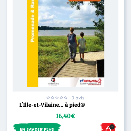
0 avis
L'Ille-et-Vilaine... à pied®
16,40€
+
EN SAVOIR PLUS