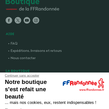
AIDE
FAQ
Expéditions, livraisons et retours
Nous contacter
LA BOUTIQUE
Continuer sans accepter
Qui sommes-nous ?
Notre boutique
Comment devenir adhérent ?
s’est refait une
Mentions légales
beauté
CGV et politique de confidentialité
... mais nos cookies, eux, restent indispensables !