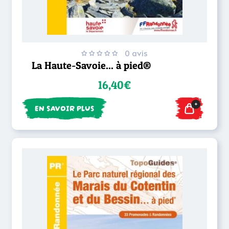
0 avis
La Haute-Savoie... à pied®
16,40€
+
EN SAVOIR PLUS