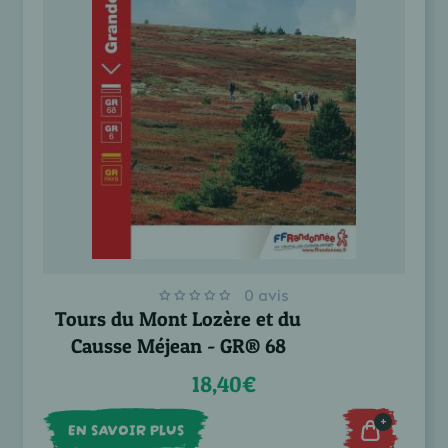
0 avis
Tours du Mont Lozère et du
Causse Méjean - GR® 68
18,40€
+
EN SAVOIR PLUS