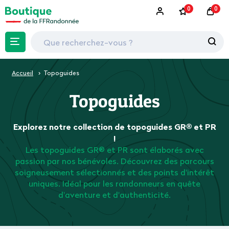
0
0
Accueil
Topoguides
Topoguides
Explorez notre collection de topoguides GR® et PR
!
Les topoguides GR® et PR sont élaborés avec
passion par nos bénévoles. Découvrez des parcours
soigneusement sélectionnés et des points d'intérêt
uniques. Idéal pour les randonneurs en quête
d'aventure et d'authenticité.