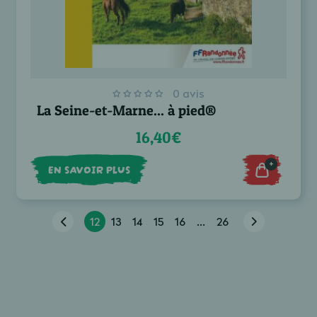
0 avis
La Seine-et-Marne... à pied®
16,40€
+
EN SAVOIR PLUS
12
13
14
15
16
...
26