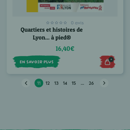
0 avis
Quartiers et histoires de
Lyon... à pied®
16,40€
+
EN SAVOIR PLUS
11
12
13
14
15
...
26