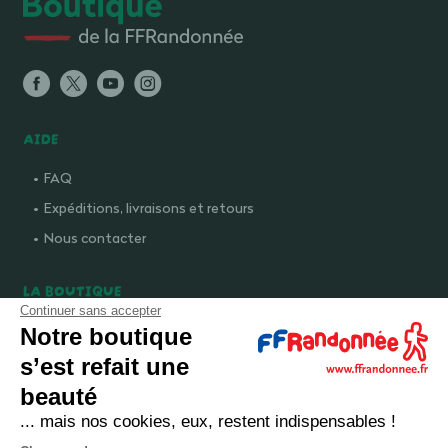
AIDE
FAQ
Expéditions, livraisons et retours
Nous contacter
LA BOUTIQUE
Continuer sans accepter
Qui sommes-nous ?
Notre boutique
Comment devenir adhérent ?
s’est refait une
Mentions légales
beauté
CGV et politique de confidentialité
... mais nos cookies, eux, restent indispensables !