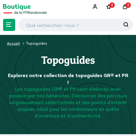
0
0
Accueil
Topoguides
Topoguides
Explorez notre collection de topoguides GR® et PR
!
Les topoguides GR® et PR sont élaborés avec
passion par nos bénévoles. Découvrez des parcours
soigneusement sélectionnés et des points d'intérêt
uniques. Idéal pour les randonneurs en quête
d'aventure et d'authenticité.