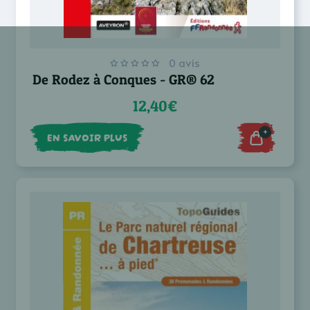
0 avis
De Rodez à Conques - GR® 62
12,40€
+
EN SAVOIR PLUS