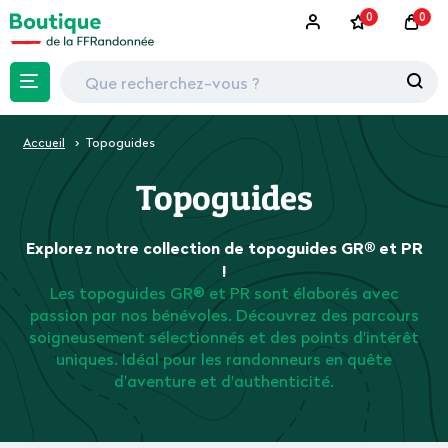
0
0
Accueil
Topoguides
Topoguides
Explorez notre collection de topoguides GR® et PR
!
Les topoguides GR® et PR sont élaborés avec
passion par nos bénévoles. Découvrez des parcours
soigneusement sélectionnés et des points d'intérêt
uniques. Idéal pour les randonneurs en quête
d'aventure et d'authenticité.