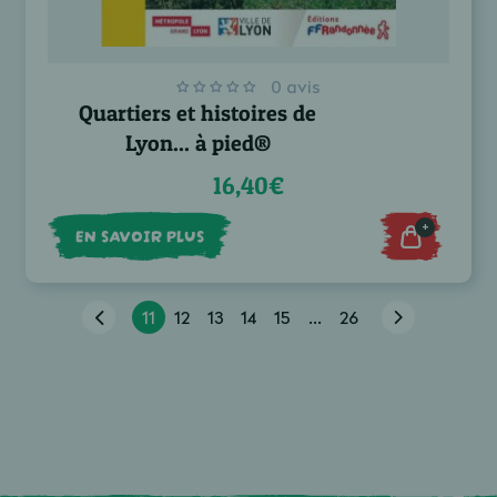
0 avis
Quartiers et histoires de
Lyon... à pied®
16,40€
+
EN SAVOIR PLUS
11
12
13
14
15
...
26