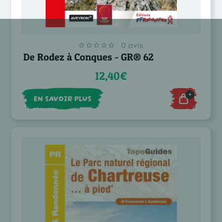
0 avis
De Rodez à Conques - GR® 62
12,40€
+
EN SAVOIR PLUS