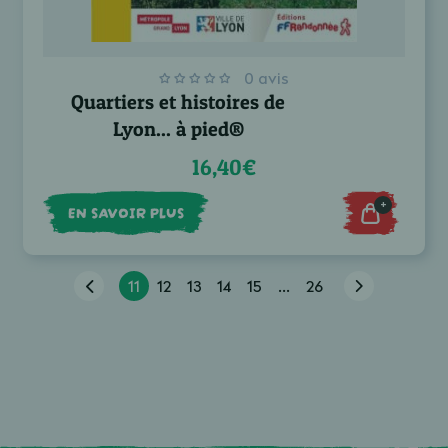
0 avis
Quartiers et histoires de
Lyon... à pied®
16,40€
+
EN SAVOIR PLUS
11
12
13
14
15
...
26