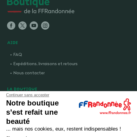
AIDE
FAQ
Expéditions, livraisons et retours
Nous contacter
LA BOUTIQUE
Continuer sans accepter
Qui sommes-nous ?
Notre boutique
Comment devenir adhérent ?
s’est refait une
Mentions légales
beauté
CGV et politique de confidentialité
... mais nos cookies, eux, restent indispensables !