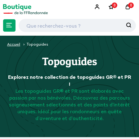
0
0
Accueil
Topoguides
Topoguides
Explorez notre collection de topoguides GR® et PR
!
Les topoguides GR® et PR sont élaborés avec
passion par nos bénévoles. Découvrez des parcours
soigneusement sélectionnés et des points d'intérêt
uniques. Idéal pour les randonneurs en quête
d'aventure et d'authenticité.