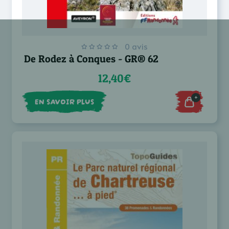
0 avis
De Rodez à Conques - GR® 62
12,40€
+
EN SAVOIR PLUS