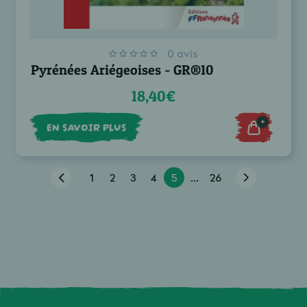
0 avis
Pyrénées Ariégeoises - GR®10
18,40€
+
EN SAVOIR PLUS
1
2
3
4
5
...
26