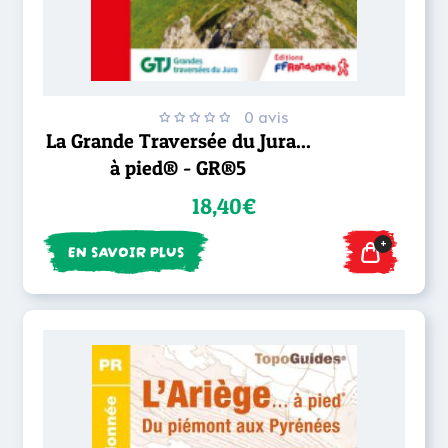
0 avis
La Grande Traversée du Jura...
à pied® - GR®5
18,40€
+
EN SAVOIR PLUS