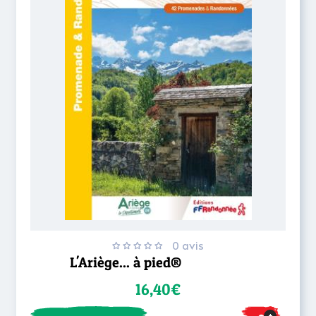
0 avis
L'Ariège... à pied®
16,40€
+