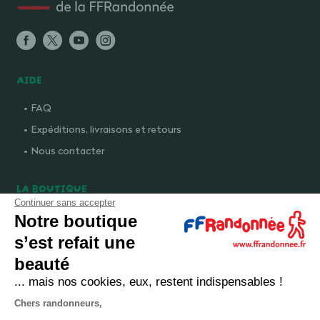
AIDE
FAQ
Expéditions, livraisons et retours
Nous contacter
LA BOUTIQUE
Continuer sans accepter
Qui sommes-nous ?
Notre boutique
Comment devenir adhérent ?
s’est refait une
Mentions légales
beauté
CGV et politique de confidentialité
... mais nos cookies, eux, restent indispensables !
Cookies
Chers randonneurs,