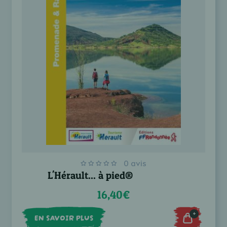
0 avis
L'Hérault... à pied®
16,40€
+
EN SAVOIR PLUS