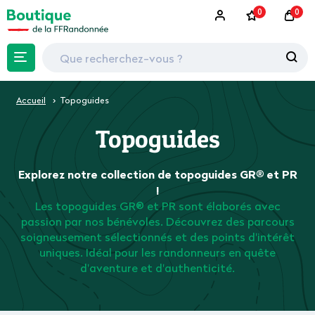
0
0
Accueil
Topoguides
Topoguides
Explorez notre collection de topoguides GR® et PR
!
Les topoguides GR® et PR sont élaborés avec
passion par nos bénévoles. Découvrez des parcours
soigneusement sélectionnés et des points d'intérêt
uniques. Idéal pour les randonneurs en quête
d'aventure et d'authenticité.