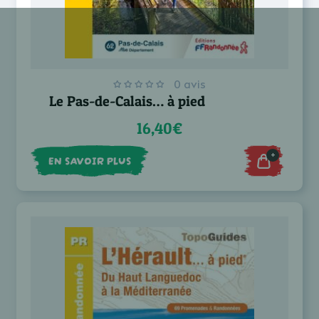
0 avis
Le Pas-de-Calais… à pied
16,40€
+
EN SAVOIR PLUS