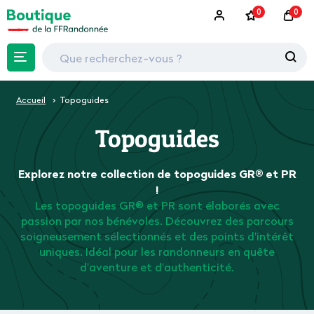
0
0
Accueil
Topoguides
Topoguides
Explorez notre collection de topoguides GR® et PR
!
Les topoguides GR® et PR sont élaborés avec
passion par nos bénévoles. Découvrez des parcours
soigneusement sélectionnés et des points d'intérêt
uniques. Idéal pour les randonneurs en quête
d'aventure et d'authenticité.