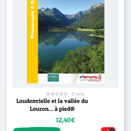
0 avis
Loudenvielle et la vallée du
Louron… à pied®
12,40€
+