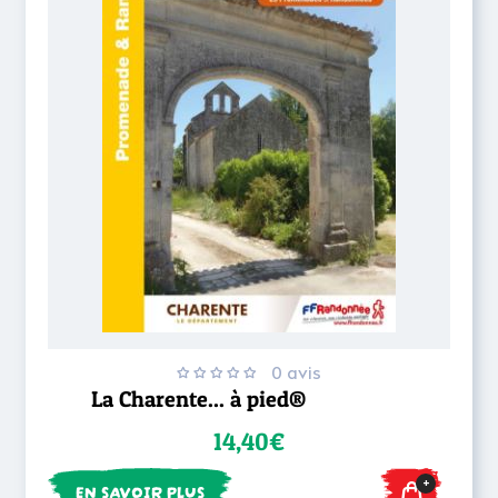
0 avis
La Charente... à pied®
14,40€
+
EN SAVOIR PLUS