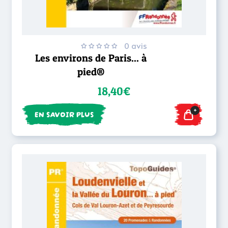
0 avis
Les environs de Paris... à
pied®
18,40€
+
EN SAVOIR PLUS