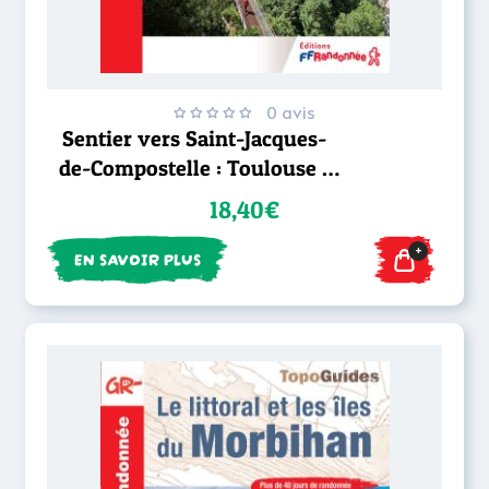
0 avis
Sentier vers Saint-Jacques-
de-Compostelle : Toulouse -
Jaca GR®653
18,40€
+
EN SAVOIR PLUS