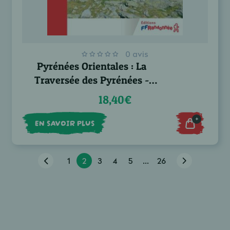
0 avis
Pyrénées Orientales : La
Traversée des Pyrénées -
GR®10
18,40€
+
EN SAVOIR PLUS
1
2
3
4
5
...
26