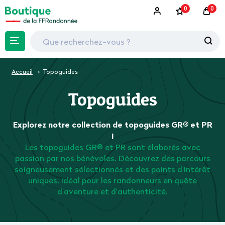
0
0
Accueil
Topoguides
Topoguides
Explorez notre collection de topoguides GR® et PR
!
Les topoguides GR® et PR sont élaborés avec
passion par nos bénévoles. Découvrez des parcours
soigneusement sélectionnés et des points d'intérêt
uniques. Idéal pour les randonneurs en quête
d'aventure et d'authenticité.