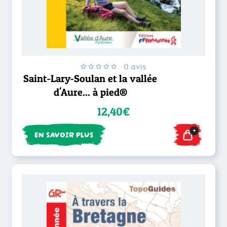
0 avis
Saint-Lary-Soulan et la vallée
d'Aure... à pied®
12,40€
+
EN SAVOIR PLUS