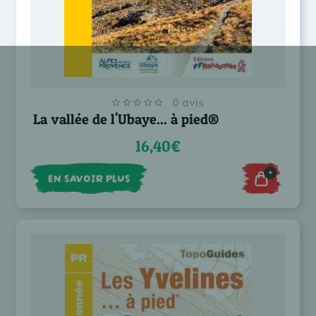
0 avis
La vallée de l'Ubaye... à pied®
16,40€
+
EN SAVOIR PLUS