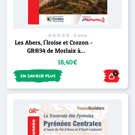
0 avis
Les Abers, l'Iroise et Crozon -
GR®34 de Morlaix à
Douarnenez
18,40€
+
EN SAVOIR PLUS