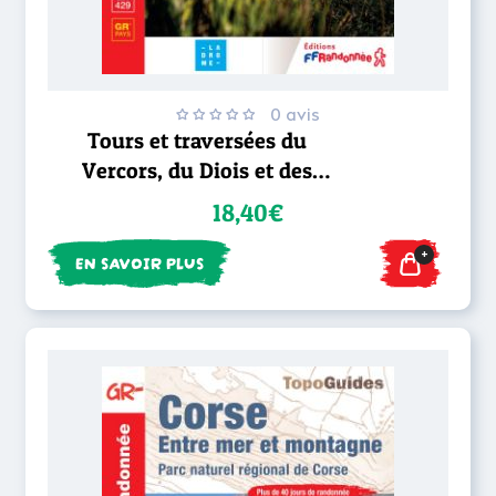
0 avis
Tours et traversées du
Vercors, du Diois et des
Baronnies - GR® 9
18,40€
+
EN SAVOIR PLUS