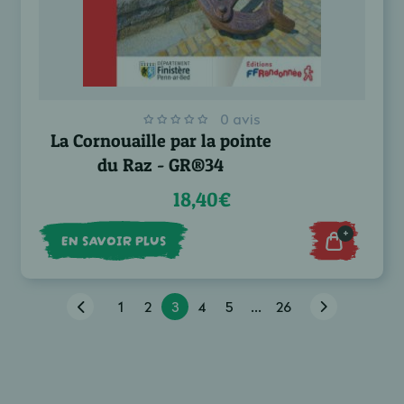
0 avis
La Cornouaille par la pointe
du Raz - GR®34
18,40€
+
EN SAVOIR PLUS
1
2
3
4
5
...
26