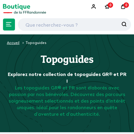
0
0
Accueil
Topoguides
Topoguides
Explorez notre collection de topoguides GR® et PR
!
Les topoguides GR® et PR sont élaborés avec
passion par nos bénévoles. Découvrez des parcours
soigneusement sélectionnés et des points d'intérêt
uniques. Idéal pour les randonneurs en quête
d'aventure et d'authenticité.