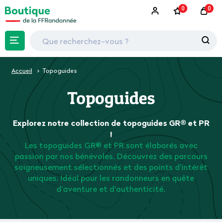
0
0
Accueil
Topoguides
Topoguides
Explorez notre collection de topoguides GR® et PR
!
Les topoguides GR® et PR sont élaborés avec
passion par nos bénévoles. Découvrez des parcours
soigneusement sélectionnés et des points d'intérêt
uniques. Idéal pour les randonneurs en quête
d'aventure et d'authenticité.