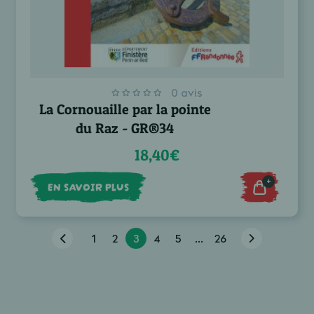
0 avis
La Cornouaille par la pointe
du Raz - GR®34
18,40€
+
EN SAVOIR PLUS
1
2
3
4
5
...
26