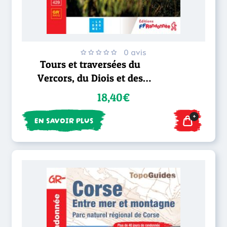
0 avis
Tours et traversées du
Vercors, du Diois et des
Baronnies - GR® 9
18,40€
+
EN SAVOIR PLUS